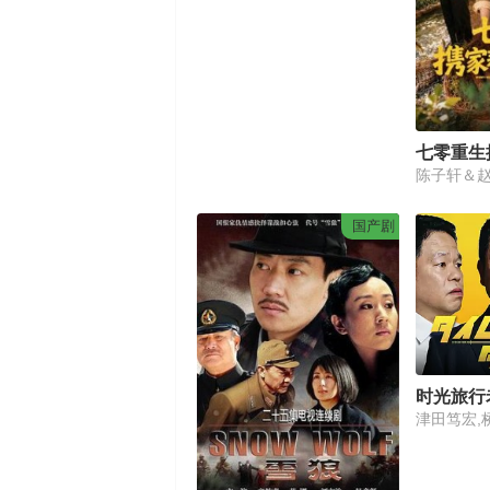
七零重生
陈子轩＆
国产剧
时光旅行
津田笃宏,