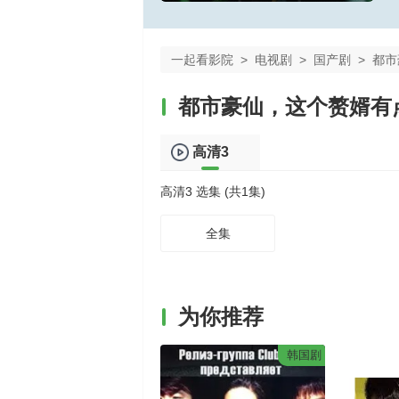
一起看影院
>
电视剧
>
国产剧
>
都市
都市豪仙，这个赘婿有
高清3
高清3 选集 (共1集)
全集
为你推荐
韩国剧