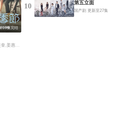
第五立面
10
国产剧
更新至27集
第16集完结
徐智勋,苏珠妍,金旻奎,姜惠元,尹贤秀,吴裕珍