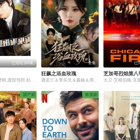
已完结 共8集
全集
已
狂飙之浴血玫瑰
芝加哥烈焰第八
小林薰,绫野刚,渡部笃郎,杉本哲太,泽尻英龙华
龚若兰＆李乐天＆聂杨＆周梓言
国产剧
欧美剧