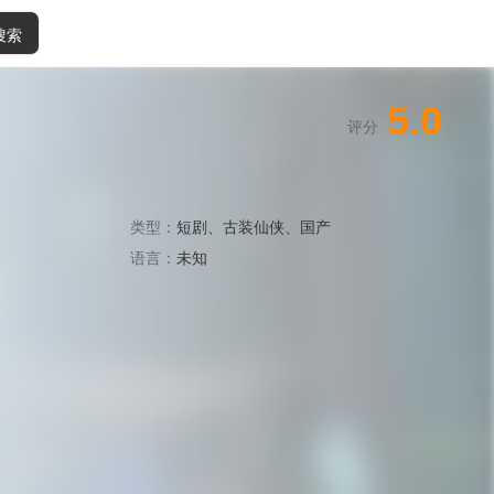
搜索
5.0
评分
类型：
短剧
、
古装仙侠
、
国产
语言：
未知