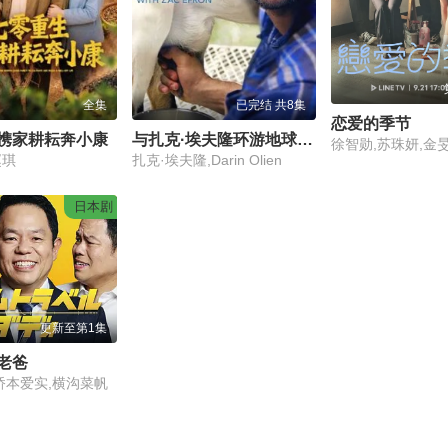
全集
已完结 共8集
恋爱的季节
携家耕耘奔小康
与扎克·埃夫隆环游地球第一季
赵琪
扎克·埃夫隆,Darin Olien
日本剧
更新至第1集
老爸
桥本爱实,横沟菜帆