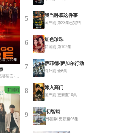
我当卧底这件事
5
国产剧
第23集已完结
红色珍珠
6
韩国剧
第102集
完结 共20集
萨菲德·萨加尔行动
7
季
海外剧
全6集
大卫·艾根伯格,克里斯蒂安·斯托特,伊默恩·沃克,泰勒·金尼
嫁入高门
8
韩国剧
国产剧
更新至10集
初智齿
9
韩国剧
更新至05集