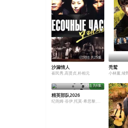
已完结 共25集
沙漏情人
秃鹫
崔民秀,高贤贞,朴相元
已完结 共6集
欧美剧
精英部队2026
纪尧姆·谷伊,托莫·希思黎,菲利普·舒尔,可拉斯·旺克奇基,奥黛丽·洛滕