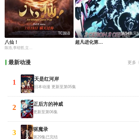
TC国语
第54集完
八仙！
超凡进化第二季
陈浩,李绍哲,立冬,果子哥哥,董天弋,喻鹏力,黄豫硕,张运气,邓先森,曹知善,囧森瑟夫,零柒,韩雨泽,张天宇,张稷,良生
最新动漫
更多
天是红河岸
1
日本动漫
更新至第05集
正后方的神威
2
更新至第06集
驱魔录
3
第29集已完结