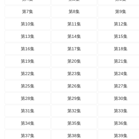
第7集
第8集
第9集
第10集
第11集
第12集
第13集
第14集
第15集
第16集
第17集
第18集
第19集
第20集
第21集
第22集
第23集
第24集
第25集
第26集
第27集
第28集
第29集
第30集
第31集
第32集
第33集
第34集
第35集
第36集
第37集
第38集
第39集