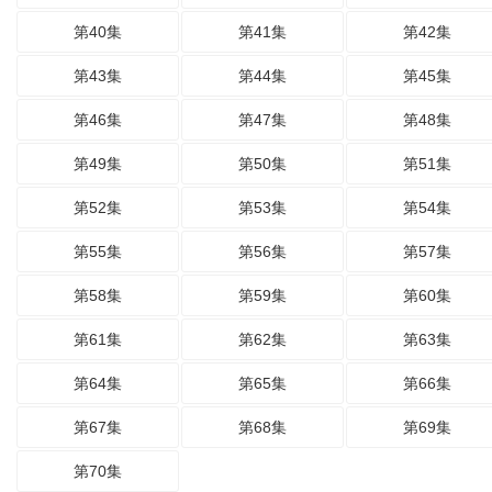
第40集
第41集
第42集
第43集
第44集
第45集
第46集
第47集
第48集
第49集
第50集
第51集
第52集
第53集
第54集
第55集
第56集
第57集
第58集
第59集
第60集
第61集
第62集
第63集
第64集
第65集
第66集
第67集
第68集
第69集
第70集