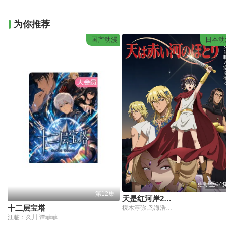
为你推荐
国产动漫
日本动
更新至04
第12集
天是红河岸2026
十二层宝塔
榎木淳弥,鸟海浩辅,石谷春贵,前野智昭,游佐浩二,千叶翔也,神尾晋一郎,内田彩,川井田夏海,加藤涉,七海弘希,青木志贵,松冈美里,大野智敬,橘美来
江临：久川 谭菲菲