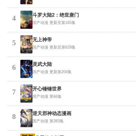
斗罗大陆2：绝世唐门
4
国产动漫
更新至第165集
无上神帝
5
国产动漫
更新至第629集
灵武大陆
6
国产动漫
更新第204集
开心锤锤世界​
7
国产动漫
第66集
逆天邪神动态漫画
8
国产动漫
第383集