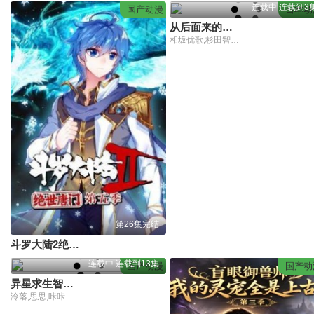
连载中 连载到3
国产动漫
日本动
从后面来的神威先生
相坂优歌,杉田智和,碧乃梨心
第26集完结
斗罗大陆2绝世唐门动态漫画第五季
连载中 连载到13集
国产动漫
国产动
异星求生智慧是原罪
泠落,思思,咔咔