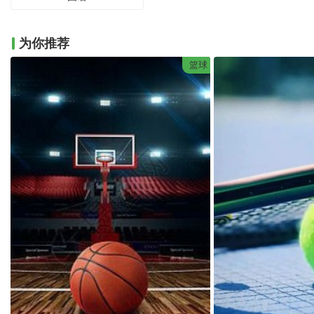
为你推荐
篮球