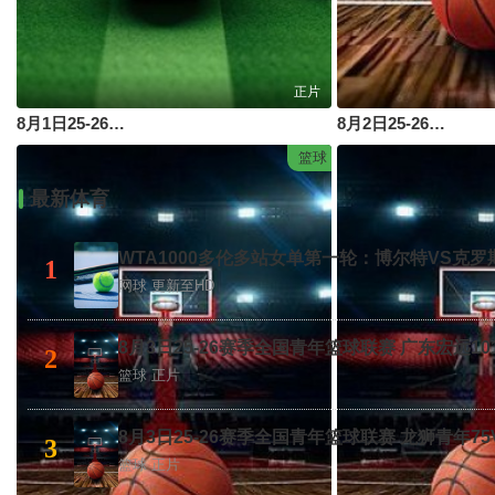
正片
8月1日25-26赛季中甲联赛 宁波职业足球俱乐部VS广西恒宸
8月2日25-26赛季徽BA 淮南VS安庆
篮球
最新体育
WTA1000多伦多站女单第一轮：博尔特VS克罗
1
网球
更新至HD
8月3日25-26赛季全国青年篮球联赛 广东宏远10
2
篮球
正片
8月3日25-26赛季全国青年篮球联赛 龙狮青年7
3
篮球
正片