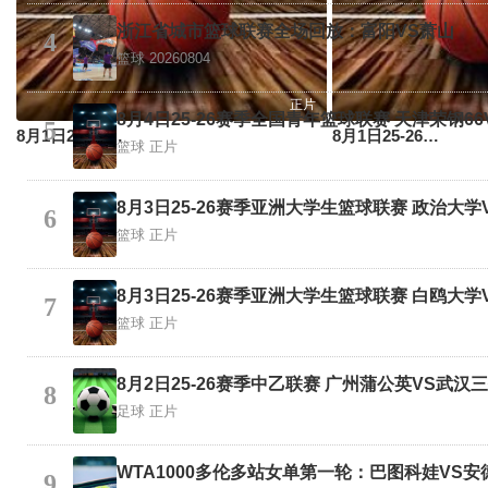
浙江省城市篮球联赛全场回放：富阳VS萧山
4
篮球
20260804
正片
8月4日25-26赛季全国青年篮球联赛 天津荣钢66
5
8月1日25-26赛季粤BA总决赛次回合 东莞VS深圳
8月1日25-26赛季桂BA 北海市VS玉林市
篮球
正片
8月3日25-26赛季亚洲大学生篮球联赛 政治大
6
篮球
正片
8月3日25-26赛季亚洲大学生篮球联赛 白鸥大
7
篮球
正片
8月2日25-26赛季中乙联赛 广州蒲公英VS武汉
8
足球
正片
WTA1000多伦多站女单第一轮：巴图科娃VS
9