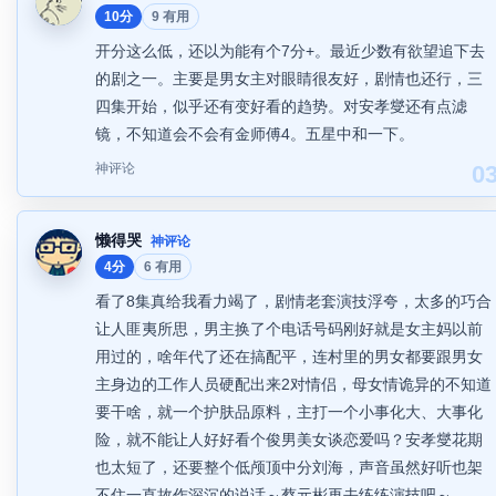
10分
9 有用
开分这么低，还以为能有个7分+。最近少数有欲望追下去
的剧之一。主要是男女主对眼睛很友好，剧情也还行，三
四集开始，似乎还有变好看的趋势。对安孝燮还有点滤
镜，不知道会不会有金师傅4。五星中和一下。
神评论
0
懒得哭
神评论
4分
6 有用
看了8集真给我看力竭了，剧情老套演技浮夸，太多的巧合
让人匪夷所思，男主换了个电话号码刚好就是女主妈以前
用过的，啥年代了还在搞配平，连村里的男女都要跟男女
主身边的工作人员硬配出来2对情侣，母女情诡异的不知道
要干啥，就一个护肤品原料，主打一个小事化大、大事化
险，就不能让人好好看个俊男美女谈恋爱吗？安孝燮花期
也太短了，还要整个低颅顶中分刘海，声音虽然好听也架
不住一直故作深沉的说话～蔡元彬再去练练演技吧～...