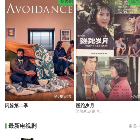
欧美剧
国产
第6集完结
已完
闪躲第二季
蹉跎岁月
郭旭新,赵越,肖雄,李龙吟,丛林,李林选,叶千荣,周虹,陈玛娅,肖林,林永坤,牛星丽,李翔,辛汉,李芹,张世明,晴子,大明,周谅量
最新电视剧
更多