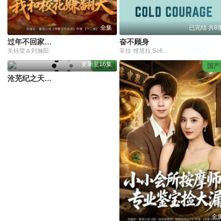
全集
已完结 共8
过年不回家，我和校花赚翻天
奋不顾身
关钰莹＆刘瀚阳
菲拉·维塔拉,Sofia Pekkari,约翰·西姆,阿舍尔·阿里,卡罗琳·古多尔
更新至16集
国产剧
国产
沧芜纪之天奎密钥
全