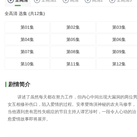
全高清
全高清2
高清
高清2
全高清3
全高清 选集 (共12集)
第01集
第02集
第03集
第04集
第05集
第06集
第07集
第08集
第09集
第10集
第11集
第12集
剧情简介
讲述了虽然每天都在努力工作，但内心中间出现大漏洞的两位
女互相修补伤口，陷入爱情的过程。安孝燮饰演神秘的农夫马修李，
当他遇到患有恶性失眠症的节目主持人谭艺珍时，一段令人心动的治
愈爱情故事即将展开。