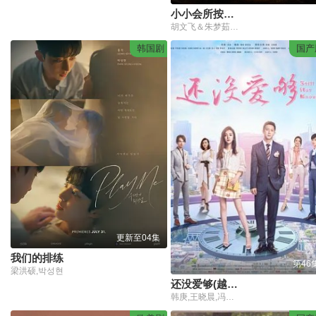
小小会所按摩师，专业鉴宝捡大漏
胡文飞＆朱梦茹＆卢晟
韩国剧
国产
更新至04集
我们的排练
第46
梁洪硕,박성현
还没爱够(越南语版)
韩庚,王晓晨,冯雷,叶祖新,张晓晨,马心瑞,陈米麒,赵一维,王艺嘉,韩雯雯,骆达华