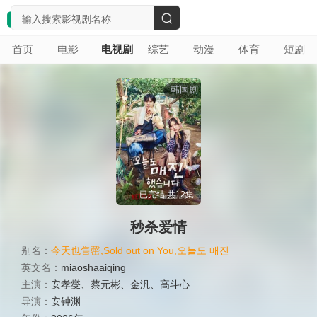
搜
首页
电影
电视剧
综艺
动漫
体育
短剧
索
韩国剧
已完结 共12集
秒杀爱情
别名：
今天也售罄,Sold out on You,오늘도 매진
英文名：
miaoshaaiqing
主演：
安孝燮
、
蔡元彬
、
金汎
、
高斗心
导演：
安钟渊