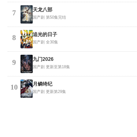
天龙八部
7
国产剧
第50集完结
追光的日子
8
国产剧
全30集
九门2026
9
国产剧
更新至第18集
月鳞绮纪
10
国产剧
更新第29集