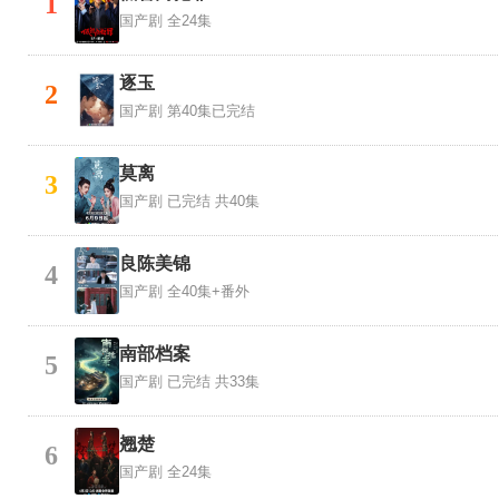
1
国产剧
全24集
逐玉
2
国产剧
第40集已完结
莫离
3
国产剧
已完结 共40集
良陈美锦
4
国产剧
全40集+番外
南部档案
5
国产剧
已完结 共33集
翘楚
6
国产剧
全24集