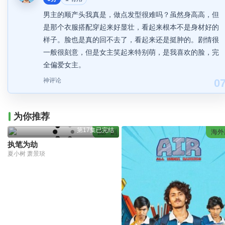
男主的顺产头我真是，做点发型很难吗？虽然身高高，但
是那个衣服搭配穿起来好显壮，看起来根本不是身材好的
样子。脸也是真的回不去了，看起来还是挺肿的。剧情很
一般很刻意，但是女主笑起来特别萌，是我喜欢的脸，完
全偏爱女主。
神评论
0
为你推荐
第17集已完结
国产剧
海外
执笔为劫
夏小树 萧景琰