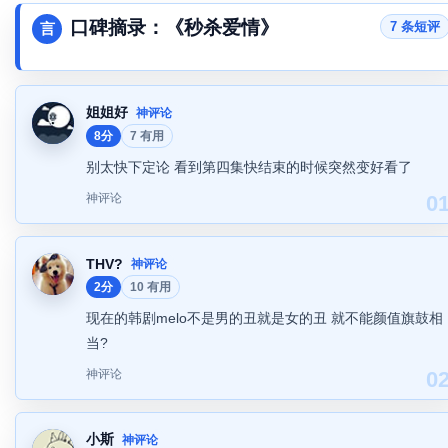
口碑摘录：《秒杀爱情》
7 条短评
言
姐姐好
神评论
8分
7 有用
别太快下定论 看到第四集快结束的时候突然变好看了
神评论
0
THV?
神评论
2分
10 有用
现在的韩剧melo不是男的丑就是女的丑 就不能颜值旗鼓相
当?
神评论
0
小斯
神评论