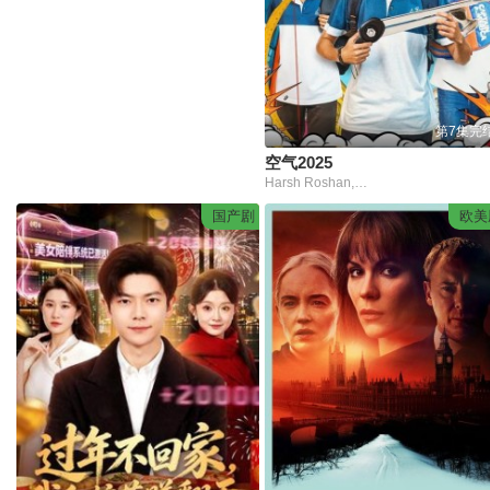
第7集完
空气2025
Harsh Roshan,Bhanu Prakash
国产剧
欧美