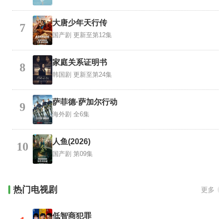
大唐少年天行传
7
国产剧
更新至第12集
家庭关系证明书
8
韩国剧
更新至第24集
萨菲德·萨加尔行动
9
海外剧
全6集
人鱼(2026)
10
国产剧
第09集
热门电视剧
更多
低智商犯罪