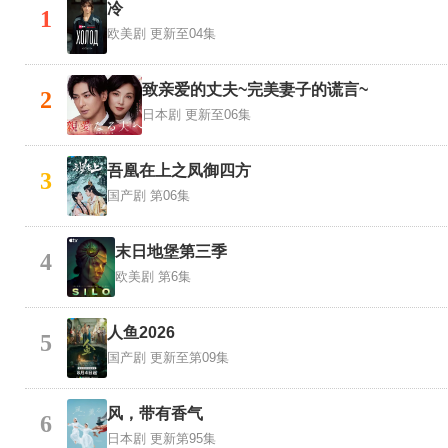
冷
1
欧美剧
更新至04集
致亲爱的丈夫~完美妻子的谎言~
2
日本剧
更新至06集
吾凰在上之凤御四方
3
国产剧
第06集
末日地堡第三季
4
欧美剧
第6集
人鱼2026
5
国产剧
更新至第09集
风，带有香气
6
日本剧
更新第95集