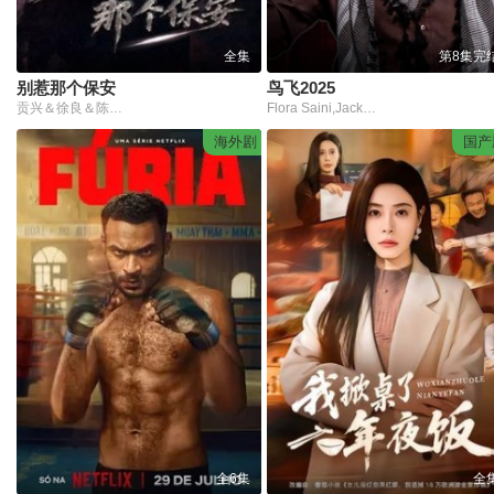
全集
第8集完
别惹那个保安
鸟飞2025
贡兴＆徐良＆陈宇星
Flora Saini,Jackie Shroff
海外剧
国产
全6集
全