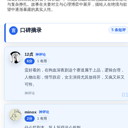
与复杂挣扎。故事在夫妻对立与心理博弈中展开，描绘人在绝境与欲
望中逐渐暴露的真实人性。
口碑摘录
5 条短评
言
12贞
神评论
6分
1 有用
蛮好看的，在狗血深夜剧这个赛道属于上品，逻辑合理，
人物出彩，情节跌宕，女主演得尤其放得开，又疯又坏又
可怜。
神评论
0
minox
神评论
2分
1 有用
什么烂剧本，坏人坏得这么低智