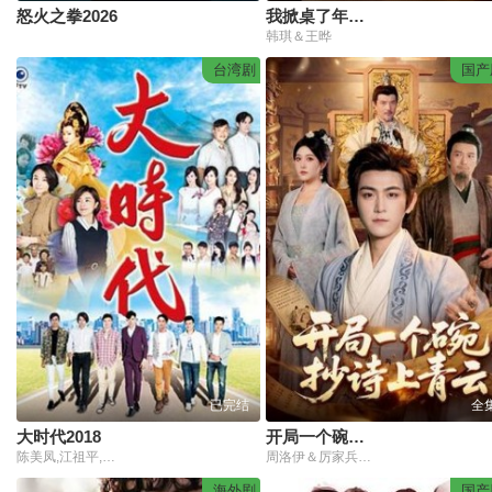
怒火之拳2026
我掀桌了年夜饭
韩琪＆王晔
台湾剧
国产
已完结
全
大时代2018
开局一个碗，抄诗上青云
陈美凤,江祖平,江俊翰,蔡东威,王彩桦,陈妍安,马念先,小甜甜,邱琦雯,王明玉,吴皓升,杨绣惠,颜筱筠,郭亚棠,成润,张柏舟,陈彦廷,游安顺,黄少谷,林则希,李又汝,楚宣,王瞳,余秉谚,韩宜邦,马俊麟
周洛伊＆厉家兵＆江路祺
海外剧
国产