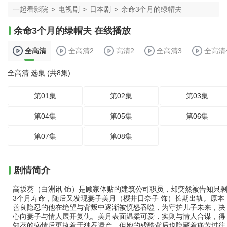
一起看影院
>
电视剧
>
日本剧
>
余命3个月的绿帽夫
余命3个月的绿帽夫 在线播放
全高清
全高清2
高清2
全高清3
全高清
全高清 选集 (共8集)
第01集
第02集
第03集
第04集
第05集
第06集
第07集
第08集
剧情简介
高坂葵（白洲讯 饰）是顾家体贴的建筑公司职员，却突然被告知只
3个月寿命，随后又发现妻子美月（樱井日奈子 饰）长期出轨。原本
善良隐忍的他在绝望与背叛中逐渐被愤怒吞噬，为守护儿子未来，决
心向妻子与情人展开复仇。美月表面温柔可爱，实则与情人合谋，得
知葵的病情后更执着于独吞遗产。但她的残酷背后也隐藏着痛苦过往