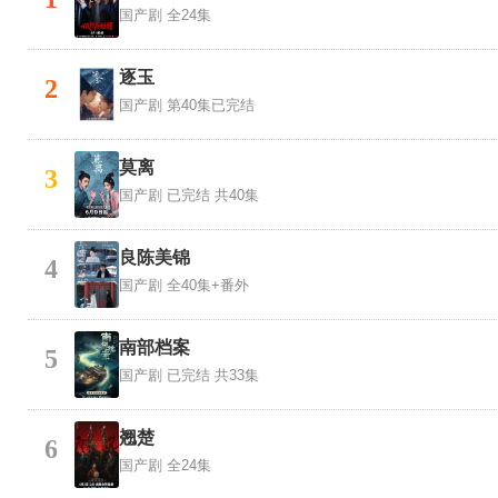
国产剧
全24集
逐玉
2
国产剧
第40集已完结
莫离
3
国产剧
已完结 共40集
良陈美锦
4
国产剧
全40集+番外
南部档案
5
国产剧
已完结 共33集
翘楚
6
国产剧
全24集