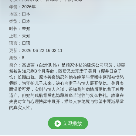
年份：
2026年
地区：
日本
类型：
日本
时长：
未知
上映：
未知
语言：
日语
更新：
2026-06-22 16:02:11
集数：
8
简介：
高坂葵（白洲讯 饰）是顾家体贴的建筑公司职员，却突
然被告知只剩3个月寿命，随后又发现妻子美月（樱井日奈子
饰）长期出轨。原本善良隐忍的他在绝望与背叛中逐渐被愤怒
吞噬，为守护儿子未来，决心向妻子与情人展开复仇。美月表
面温柔可爱，实则与情人合谋，得知葵的病情后更执着于独吞
遗产。但她的残酷背后也隐藏着痛苦过往与复杂挣扎。故事在
夫妻对立与心理博弈中展开，描绘人在绝境与欲望中逐渐暴露
的真实人性。
立即播放