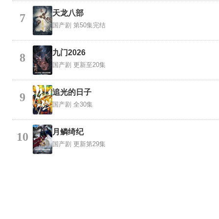
天龙八部
7
国产剧
第50集完结
九门2026
8
国产剧
更新至20集
追光的日子
9
国产剧
全30集
月鳞绮纪
10
国产剧
更新第29集