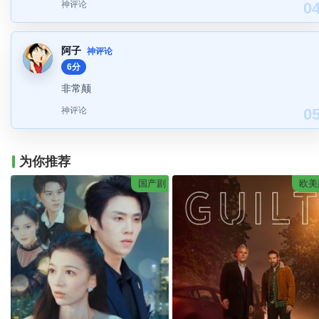
神评论
0
阿子
神评论
6分
非常颠
神评论
0
为你推荐
国产剧
欧美