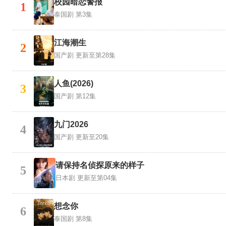
校园暗恋警报
1
泰国剧
第3集
江海潮生
2
国产剧
更新至第28集
人鱼(2026)
3
国产剧
第12集
九门2026
4
国产剧
更新至20集
请保持名侦探原来的样子
5
日本剧
更新至第04集
想念你
6
泰国剧
第8集