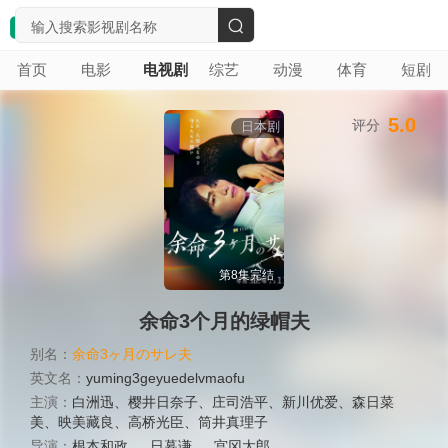
搜
首页
电影
电视剧
综艺
动漫
体育
短剧
索
5.0
评分
日本剧
第8集完结
余命3个月的绿帽夫
别名：
余命3ヶ月のサレ夫
英文名：
yuming3geyuedelvmaofu
主演：
白洲迅
、
樱井日奈子
、
庄司浩平
、
新川优爱
、
森日菜
美
、
映美藏良
、
高桥光臣
、
筒井真理子
导演：
根本和政
、
日暮谦
、
宫冈太郎