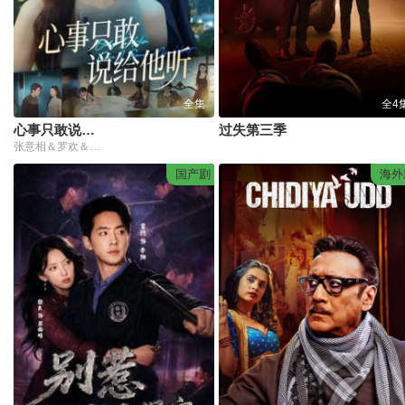
全集
全4
心事只敢说给他听
过失第三季
张意相＆罗欢＆闫丽敏＆肖肖
国产剧
海外