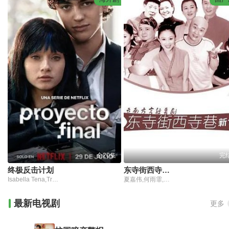
全20集
完
终极反击计划
东寺街西寺巷新传
Isabella Tena,Tristán Maze,丹尼尔·马丁内斯
夏嘉伟,何雨霏,余爱民,孙云昆,马丽,吴冬鸣
最新电视剧
更多