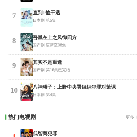
直到T恤干透
7
日本剧
第5集
吾凰在上之凤御四方
8
国产剧
更新至08集
其实不是重逢
9
国产剧
第16集已完结
八神瑛子：上野中央署组织犯罪对策课
10
日本剧
第4集
热门电视剧
更多
低智商犯罪
1