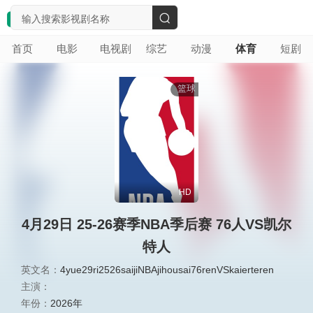
搜
首页
电影
电视剧
综艺
动漫
体育
短剧
索
篮球
HD
4月29日 25-26赛季NBA季后赛 76人VS凯尔
特人
英文名：
4yue29ri2526saijiNBAjihousai76renVSkaierteren
主演：
年份：
2026年