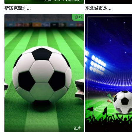
斯诺克深圳公开赛资格赛第一轮
东北城市足球联赛：延边VS大连20260718
足球
正片