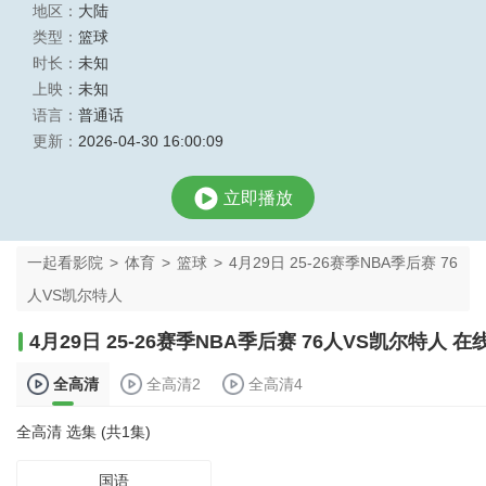
地区：
大陆
类型：
篮球
时长：
未知
上映：
未知
语言：
普通话
更新：
2026-04-30 16:00:09
立即播放
一起看影院
>
体育
>
篮球
>
4月29日 25-26赛季NBA季后赛 76
人VS凯尔特人
4月29日 25-26赛季NBA季后赛 76人VS凯尔特人 
全高清
全高清2
全高清4
全高清 选集 (共1集)
国语