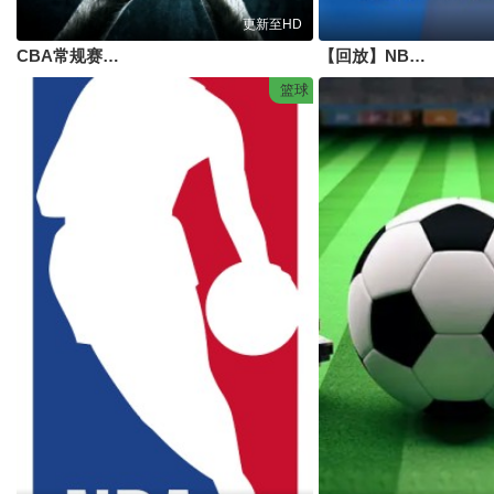
更新至HD
CBA常规赛：南京VS深圳20260203
【回放】NBA夏季联赛 勇士VS灰熊
篮球