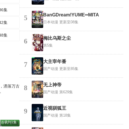
36集
BanGDream!YUME∞MITA
5
日本动漫
更新至08集
42集
48集
梅比乌斯之尘
6
第5集
大主宰年番
7
国产动漫
更新至85集
无上神帝
，洒落万古
8
。
国产动漫
第629集
近视驯狐王
9
国产动漫
第18集
 连载到1集
日本动漫