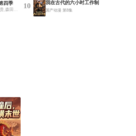
我在古代的六小时工作制
第四季
10
折笠富美子,松冈由贵,森田成一,安元洋贵,杉山纪彰
国产动漫
第8集