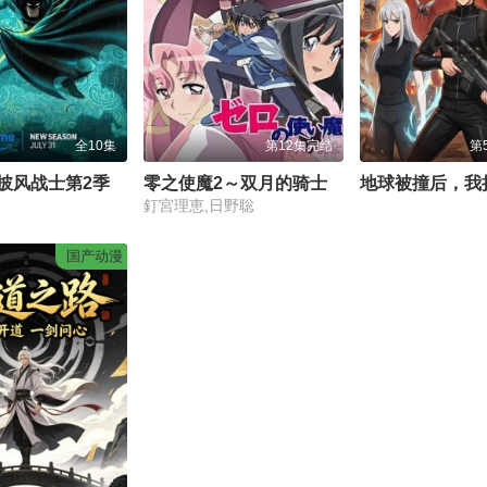
全10集
第12集完结
第
披风战士第2季
零之使魔2～双月的骑士
釘宮理恵,日野聡
国产动漫