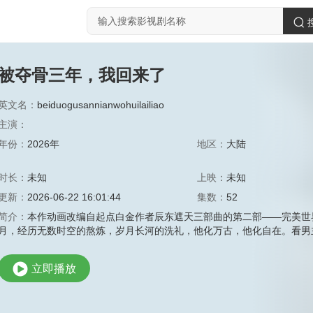
被夺骨三年，我回来了
英文名：
beiduogusannianwohuilailiao
主演：
年份：
2026年
地区：
大陆
时长：
未知
上映：
未知
更新：
2026-06-22 16:01:44
集数：
52
简介：
本作动画改编自起点白金作者辰东遮天三部曲的第二部——完美世
月，经历无数时空的熬炼，岁月长河的洗礼，他化万古，他化自在。看男
立即播放