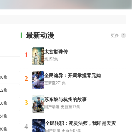
最新动漫
更多
太玄胎珠传
1
第153集
全民诡异：开局掌握零元购
06集
2
更新至271集
12集
苏东坡与杭州的故事
3
18集
国产动漫
更新至17集
24集
全民转职：死灵法师，我即是天灾
4
30集
国产动漫
更新至07集