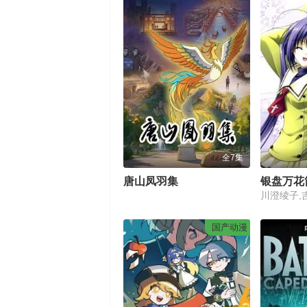
全7集
唐山凤羽集
银盘万花
国产动漫