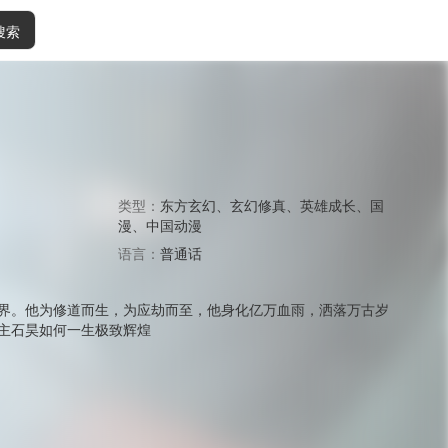
搜索
类型：
东方玄幻
、
玄幻修真
、
英雄成长
、
国
漫
、
中国动漫
语言：
普通话
界。他为修道而生，为应劫而至，他身化亿万血雨，洒落万古岁
主石昊如何一生极致辉煌