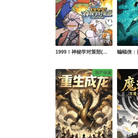
第2集
1999！神秘学对策部(中配版)
蝙蝠侠：
国产动漫