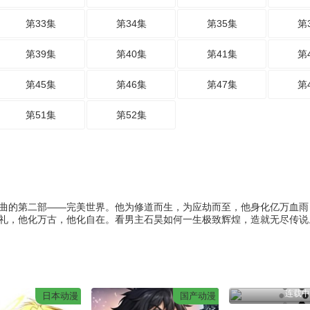
第33集
第34集
第35集
第
第39集
第40集
第41集
第
第45集
第46集
第47集
第
第51集
第52集
曲的第二部——完美世界。他为修道而生，为应劫而至，他身化亿万血雨
礼，他化万古，他化自在。看男主石昊如何一生极致辉煌，造就无尽传说
连载中
日本动漫
国产动漫