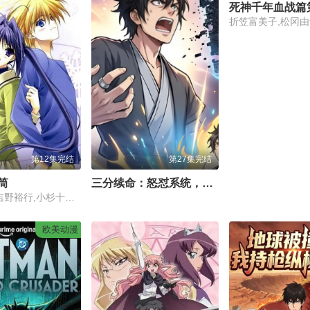
死神千年血战篇
第12集完结
第27集完结
筒
三分续命：怒怼系统，遇强则强
川澄绫子,吉野裕行,小杉十郎太,铃木弘子,斋藤千和,能登麻美子,井上麻里奈,千叶一伸,冈本麻弥,村井每早
欧美动漫