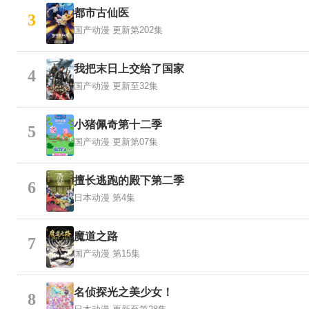
都市古仙医
3
国产动漫
更新第202集
我把末日上交给了国家
4
国产动漫
更新至32集
小猪佩奇第十二季
5
国产动漫
更新第07集
擅长逃跑的殿下第二季
6
日本动漫
第4集
魔道之路
7
国产动漫
第15集
名侦探光之美少女！
8