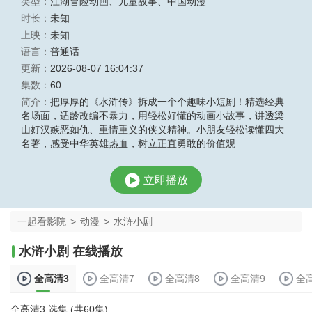
类型：
江湖冒险动画
、
儿童故事
、
中国动漫
时长：
未知
上映：
未知
语言：
普通话
更新：
2026-08-07 16:04:37
集数：
60
简介：
把厚厚的《水浒传》拆成一个个趣味小短剧！精选经典
名场面，适龄改编不暴力，用轻松好懂的动画小故事，讲透梁
山好汉嫉恶如仇、重情重义的侠义精神。小朋友轻松读懂四大
名著，感受中华英雄热血，树立正直勇敢的价值观
立即播放
一起看影院
>
动漫
>
水浒小剧
水浒小剧 在线播放
全高清3
全高清7
全高清8
全高清9
全
全高清3 选集 (共60集)