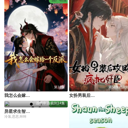
第10集
第50集已完
我怎么会嫁给一个反派
女扮男装后开始攻略疯批奸臣
连载中 连载到14集
国产动漫
异星求生智慧是原罪
泠落,思思,咔咔