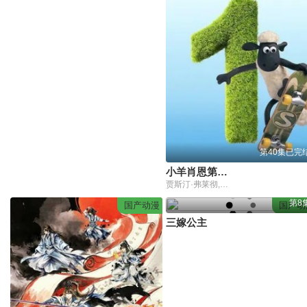
第40集已完
小羊肖恩第一季
贾斯汀·弗莱彻,约翰·斯帕克斯,理查德·韦伯,凯特·哈伯
第8
国产动漫
国产动
三嫁公主