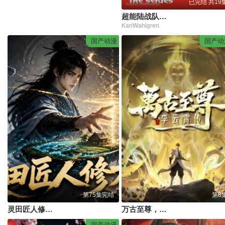
已完结 共19
超能陆战队第三季
KariWahlgren
国产动漫
国产动
第75集完结
第8
灵田匠人修万物
万古至尊，李云霄传
国产动漫