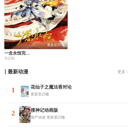
更新至05集
​一念永恒完结季​
马正阳
最新动漫
更多
花仙子之魔法香对论
1
更新至23集
搜神记动画版
2
国产动漫
更新第23集