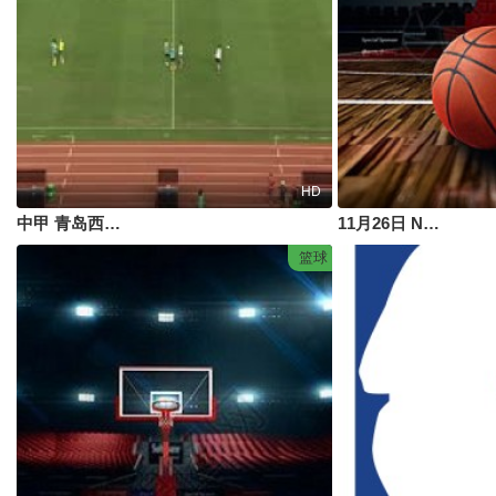
HD
中甲 青岛西海岸vs广西平果哈嘹 20230806
11月26日 NBA常规赛 独行侠vs快船
篮球