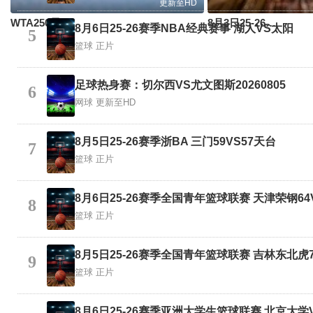
更新至HD
WTA250孟菲斯站女单四分之一决赛：扎哈洛娃VS扎拉祖阿
8月3日25-26赛季全国青年篮球联赛 山东山高79VS59新疆广汇
8月6日25-26赛季NBA经典赛事 湖人VS太阳
5
篮球
正片
足球热身赛：切尔西VS尤文图斯20260805
6
网球
更新至HD
8月5日25-26赛季浙BA 三门59VS57天台
7
篮球
正片
8月6日25-26赛季全国青年篮球联赛 天津荣钢64
8
篮球
正片
8月5日25-26赛季全国青年篮球联赛 吉林东北虎7
9
篮球
正片
8月6日25-26赛季亚洲大学生篮球联赛 北京大