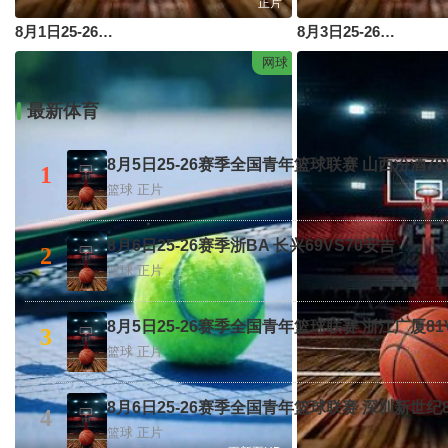
正片
8月1日25-26赛季桂BA 北海市VS玉林市
8月3日25-26赛季国青男篮热身赛 加拿大大卫安篮球学院VS澳大利亚纽纳华丁闪电队
网球
最新体育
8月5日25-26赛季全国青年篮球联赛 山西汾酒78
1
篮球
正片
8月6日25-26赛季浙BA 长兴69VS70安吉
2
篮球
正片
8月5日25-26赛季全国青年篮球联赛 浙江广厦81
3
篮球
正片
8月6日25-26赛季全国青年篮球联赛 深圳新世纪8
4
篮球
正片