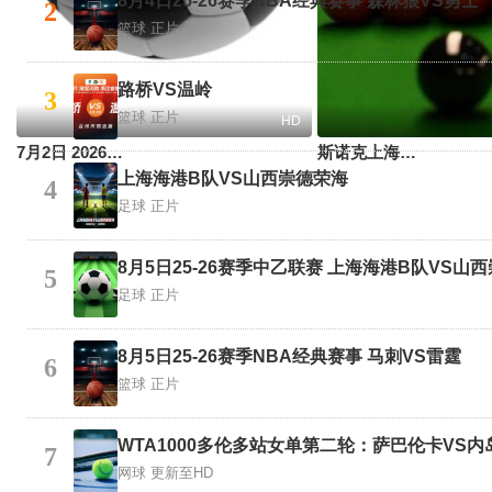
8月4日25-26赛季NBA经典赛事 森林狼VS勇士
2
篮球
正片
路桥VS温岭
3
篮球
正片
HD
7月2日 2026美加墨世界杯十六分之一决赛 英格兰VS民主刚果
斯诺克上海大师赛半决赛第二阶段：贾德·特鲁姆普VS吴宜泽
上海海港B队VS山西崇德荣海
4
足球
正片
8月5日25-26赛季中乙联赛 上海海港B队VS山
5
足球
正片
8月5日25-26赛季NBA经典赛事 马刺VS雷霆
6
篮球
正片
WTA1000多伦多站女单第二轮：萨巴伦卡VS内
7
网球
更新至HD