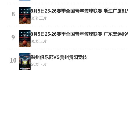
8月5日25-26赛季全国青年篮球联赛 浙江广厦81
8
篮球
正片
8月5日25-26赛季全国青年篮球联赛 广东宏远99
9
篮球
正片
温州俱乐部VS贵州贵阳竞技
10
足球
正片