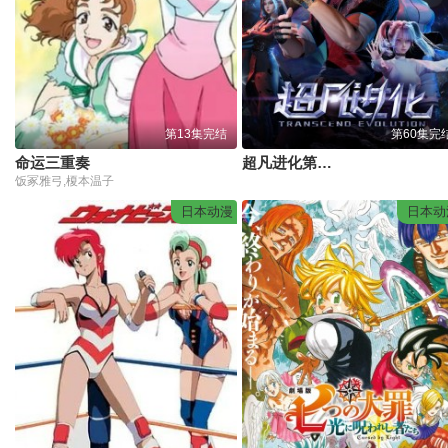
第13集完结
第60集完
命运三重奏
超凡进化第一季
饭冢雅弓,榎本温子
日本动漫
日本动