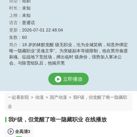
类型：
短剧
时长：
未知
上映：
未知
语言：
普通话
更新：
2026-07-01 22:48:04
集数：
60
简介：
18 岁的林默觉醒 级无职业，沦为全城笑柄，却意外绑定
唯一隐藏职业“灵魂主宰”。为突破副本等级限制，他在黑市偷渡
刷魂、征战地下竞技场，搏出临时 级身份，强势加入寒冰公
会。与陈雪组队后，他揭开黑
立即播放
一起看影院
>
动漫
>
国产动漫
>
我F级，但觉醒了唯一隐藏职
业
我F级，但觉醒了唯一隐藏职业 在线播放
全高清3