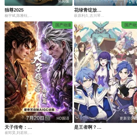
第30集
TC中
独尊2025
花绿青绽放之日
杨宇斌,陈雅钰,楼可静,徐诺晨,张怀尹,常楷棫,孙伟峰
萩原利久,古川琴音,入野自由,冈部敬史
国产动漫
国产动
HD国语
更新至04
天子传奇：姬发篇
是王者啊？第6季
崔郅昊,刘若班,王妮,张胡子,图特哈蒙,卢力峰,贺燕琳,木青禾,王雪亮,任景行,张占坤