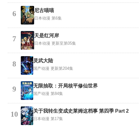
尼古喵喵
6
日本动漫
第6集
天是红河岸
7
日本动漫
更新至第05集
灵武大陆
8
国产动漫
更新第204集
无限抽取：开局核平修仙世界
9
国产动漫
第84集
关于我转生变成史莱姆这档事 第四季 Part 2
10
日本动漫
第17集