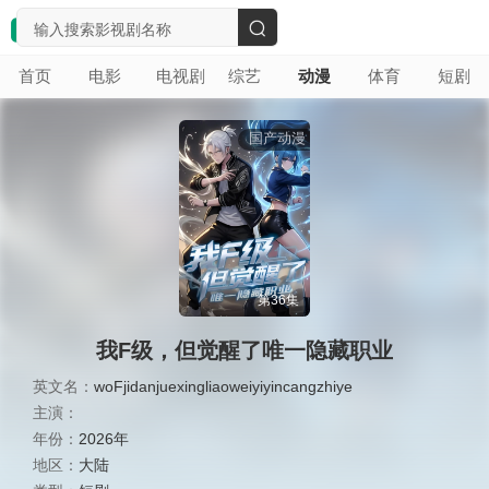
搜
首页
电影
电视剧
综艺
动漫
体育
短剧
索
国产动漫
第36集
我F级，但觉醒了唯一隐藏职业
英文名：
woFjidanjuexingliaoweiyiyincangzhiye
主演：
年份：
2026年
地区：
大陆