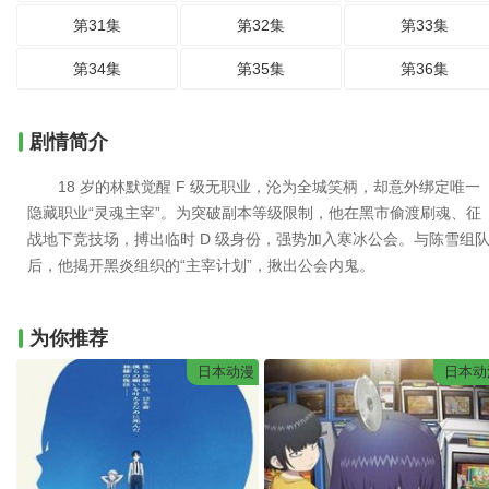
第31集
第32集
第33集
第34集
第35集
第36集
剧情简介
18 岁的林默觉醒 F 级无职业，沦为全城笑柄，却意外绑定唯一
隐藏职业“灵魂主宰”。为突破副本等级限制，他在黑市偷渡刷魂、征
战地下竞技场，搏出临时 D 级身份，强势加入寒冰公会。与陈雪组
后，他揭开黑炎组织的“主宰计划”，揪出公会内鬼。
为你推荐
日本动漫
日本动