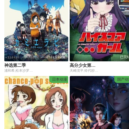
全12集
已完
神选第二季
高分少女第一季
浦和希,松本沙罗,内田修一,阿部菜摘子,梶原岳人,楠木灯,菲鲁兹·蓝,新祐树,樱井孝宏,佐仓绫音
天崎滉平,铃代纱弓,广濑有纪,兴津和幸,山下大辉,御堂大丽亚,新井里美,伊藤静,长岛雄一,赤崎千夏,杉田智和,植田佳奈,武虎,大塚芳忠
日本动漫
国产动