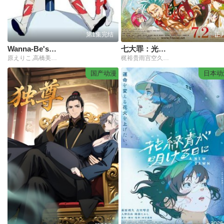
第1集完结
正
Wanna-Be's OVA
七大罪：光之诅咒者
原えりこ,高橋美紀,山田栄子
梶裕贵雨宫空久野美咲
国产动漫
日本动