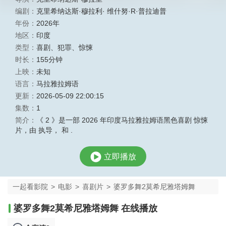
编剧：
克里希纳达斯·穆拉利· 维什努·R·普拉迪普
年份：
2026年
地区：
印度
类型：
喜剧
、
犯罪
、
惊悚
时长：
155分钟
上映：
未知
语言：
马拉雅拉姆语
更新：
2026-05-09 22:00:15
集数：
1
简介：
《 2 》是一部 2026 年印度马拉雅拉姆语黑色喜剧 惊悚
片，由 执导， 和 .
立即播放
一起看影院
>
电影
>
喜剧片
>
婆罗多舞2莫希尼雅塔姆舞
婆罗多舞2莫希尼雅塔姆舞 在线播放