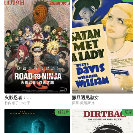
正片
HD中
火影忍者：忍者之路(国语版)
撒旦遇见淑女
竹内顺子,中村千绘,森川智之,筱原惠美,伊仓一惠,松本保典,井上和彦,江原正士,关俊彦,杉山纪彰,日野聪,森久保祥太郎,伊藤健太郎,柚木凉香,鸟海浩辅,水树奈奈,川田绅司,增川洋一,远近孝一,田村由香里,胜生真沙子,根本圭子,福田信昭,中村大树,藤生圣子,石川英郎,飞田展男,川本克彦,檀臣幸,寺杣昌纪,土师孝也,中博史,樱井敏治,朝仓荣介,松本忍,宫下典子,织部由香里,大塚芳忠,玄田哲章,内田直哉
贝蒂·戴维斯,华伦·威廉,Alison,Skipworth,阿瑟·特雷彻,玛丽·威尔逊
科幻片
纪录