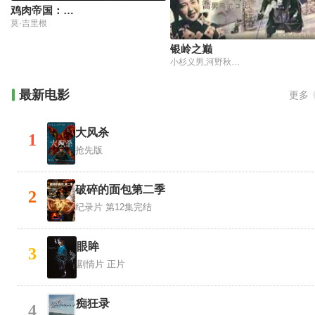
鸡肉帝国：快餐阴谋
莫·吉里根
银岭之巅
小杉义男,河野秋武,若山节子,深见泰三,三船敏郎,志村乔,高堂国典
最新电影
更多
大风杀
1
抢先版
破碎的面包第二季
2
纪录片
第12集完结
眼眸
3
剧情片
正片
痴狂录
4