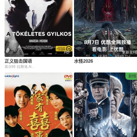
HD
更新至H
正义狙击国语
水怪2026
若尔特·拉斯洛,Nóra H?rich,Tünde Majsai-Nyilas,塔马斯·萨博·基梅尔,杰泽·萨博,蒂博尔·采格莱德,加博尔·纳吉帕尔
剧情