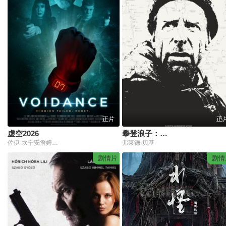
正片
正
虚空2026
攀登浪子：弗雷德·贝基传奇
佐伊·坎宁安詹姆斯·科斯莫埃洛伊斯·洛弗尔·安德森
弗莱德·贝基
剧情片
剧情