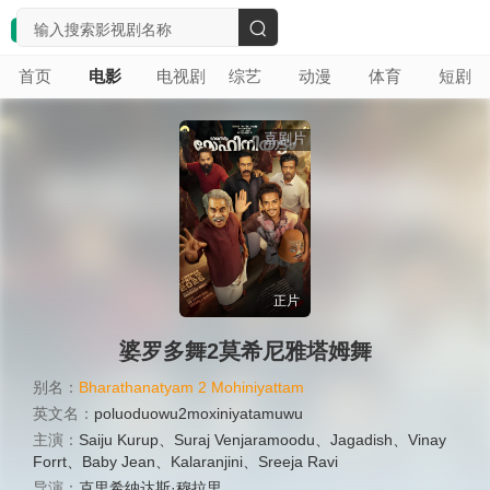
搜
首页
电影
电视剧
综艺
动漫
体育
短剧
索
喜剧片
正片
婆罗多舞2莫希尼雅塔姆舞
别名：
Bharathanatyam 2 Mohiniyattam
英文名：
poluoduowu2moxiniyatamuwu
主演：
Saiju Kurup
、
Suraj Venjaramoodu
、
Jagadish
、
Vinay
Forrt
、
Baby Jean
、
Kalaranjini
、
Sreeja Ravi
导演：
克里希纳达斯·穆拉里