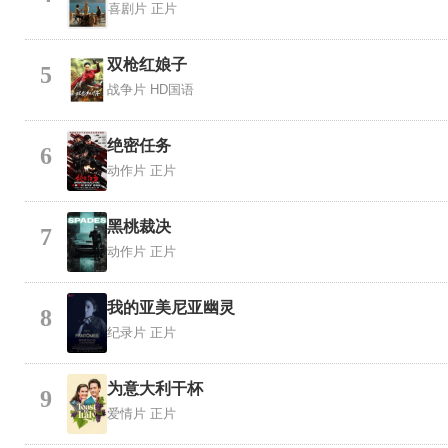
喜剧片
正片
双枪红娘子
5
战争片
HD国语
绝密任务
6
动作片
正片
黑桃裁决
7
动作片
正片
我的亚美尼亚幽灵
8
纪录片
正片
为意大利干杯
9
爱情片
正片