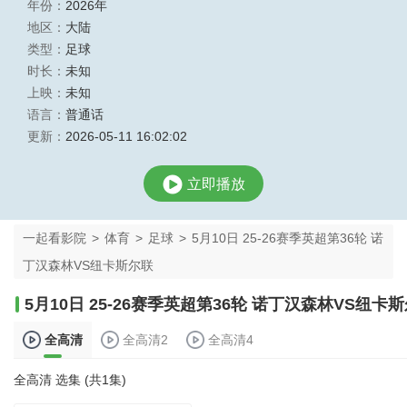
年份：
2026年
地区：
大陆
类型：
足球
时长：
未知
上映：
未知
语言：
普通话
更新：
2026-05-11 16:02:02
立即播放
一起看影院
>
体育
>
足球
>
5月10日 25-26赛季英超第36轮 诺
丁汉森林VS纽卡斯尔联
5月10日 25-26赛季英超第36轮 诺丁汉森林VS纽卡
全高清
全高清2
全高清4
全高清 选集 (共1集)