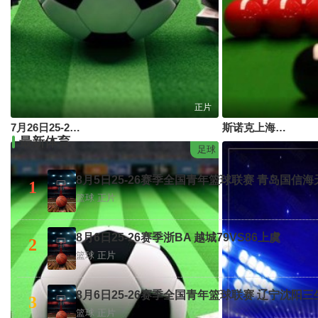
正片
7月26日25-26赛季中乙联赛 上海海港B队VS泰安天贶
斯诺克上海大师赛第一轮：巴里·霍金斯VS雷佩凡
最新体育
足球
8月5日25-26赛季全国青年篮球联赛 青岛国信海
1
篮球
正片
8月6日25-26赛季浙BA 越城79VS86上虞
2
篮球
正片
8月6日25-26赛季全国青年篮球联赛 辽宁沈阳三
3
篮球
正片