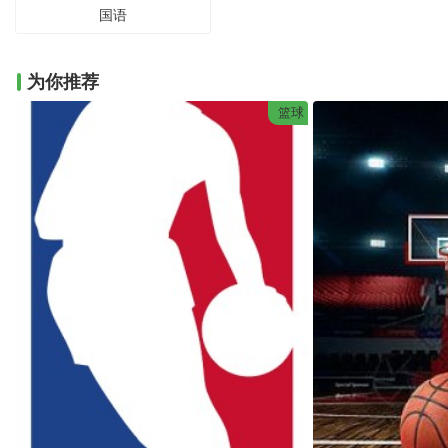
国语
为你推荐
篮球