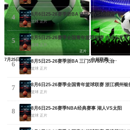
8月6日25-26赛季浙BA 诸暨79VS46嵊州
4
篮球
正片
8月5日25-26赛季全国青年篮球联赛 吉林东北虎7
5
篮球
正片
正片
7月25日25-26赛季中甲联赛 宁波职业足球俱乐部VS广东广州豹足球俱乐部
中超联赛：山东泰山VS河南俱乐部彩陶坊20260726
8月5日25-26赛季浙BA 三门59VS57天台
6
篮球
正片
8月6日25-26赛季全国青年篮球联赛 浙江稠州银行
7
篮球
正片
8月6日25-26赛季NBA经典赛事 湖人VS太阳
8
篮球
正片