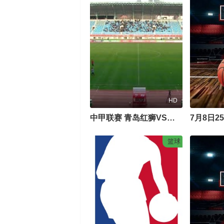
HD
中甲联赛 青岛红狮VS延边龙鼎 20250329
篮球