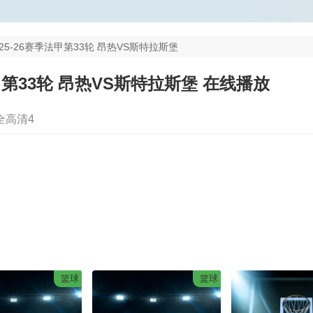
 25-26赛季法甲第33轮 昂热VS斯特拉斯堡
法甲第33轮 昂热VS斯特拉斯堡 在线播放
全高清4
篮球
篮球