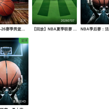
正片
20260707
7月6日25-26赛季男篮世预赛欧洲赛区 黑山VS罗马尼亚
【回放】NBA夏季联赛 勇士蓝队VS篮网
篮球
更新至HD