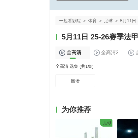
一起看影院
>
体育
>
足球
>
5月11日
5月11日 25-26赛季
全高清
全高清2
全高清 选集 (共1集)
国语
为你推荐
足球