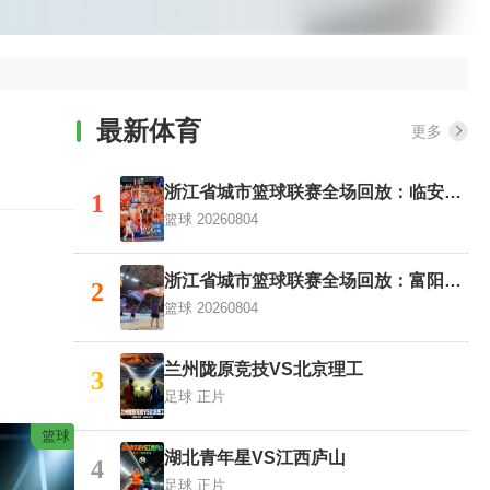
最新体育
更多
浙江省城市篮球联赛全场回放：临安VS钱塘
1
篮球
20260804
浙江省城市篮球联赛全场回放：富阳VS萧山
2
篮球
20260804
兰州陇原竞技VS北京理工
3
足球
正片
篮球
湖北青年星VS江西庐山
4
足球
正片