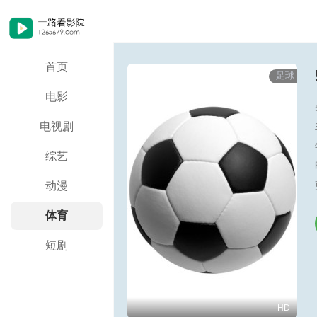
首页
足球
电影
电视剧
综艺
动漫
体育
短剧
HD