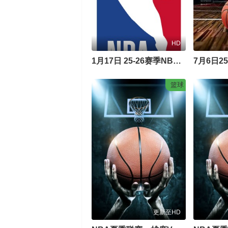
HD
1月17日 25-26赛季NBA常规赛 快船VS猛龙
篮球
更新至HD