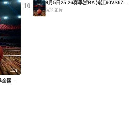
8月5日25-26赛季浙BA 浦江60VS67义乌
10
篮球
正片
正片
8月3日25-26赛季全国青年篮球联赛 深圳新世纪85VS63天津荣钢