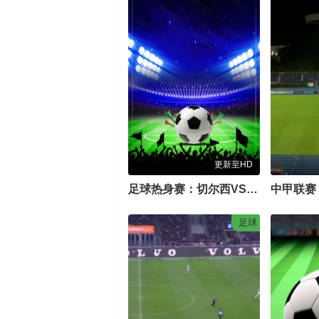
更新至HD
足球热身赛：切尔西VS托特纳姆热刺20260801
足球