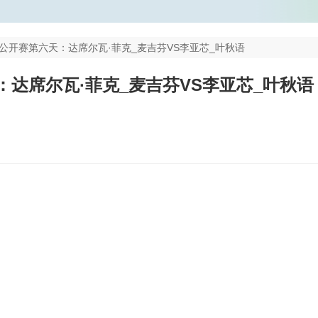
公开赛第六天：达席尔瓦·菲克_麦吉芬VS李亚芯_叶秋语
达席尔瓦·菲克_麦吉芬VS李亚芯_叶秋语