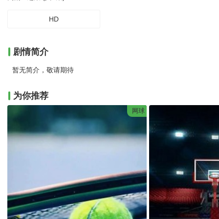
HD
剧情简介
暂无简介，敬请期待
为你推荐
网球