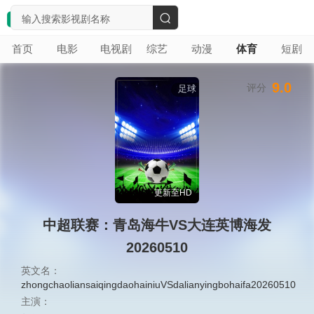
搜
首页
电影
电视剧
综艺
动漫
体育
短剧
索
9.0
评分
足球
更新至HD
中超联赛：青岛海牛VS大连英博海发
20260510
英文名：
zhongchaoliansaiqingdaohainiuVSdalianyingbohaifa20260510
主演：