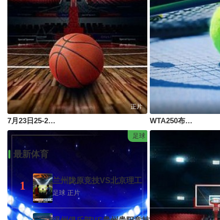
正片
7月23日25-26赛季全国女子篮球锦标赛 河南豫光金铅43VS47东莞新世纪
WTA250布拉格站女单第二轮：巴图科娃VS塔拉鲁迪
足球
最新体育
兰州陇原竞技VS北京理工
1
足球
正片