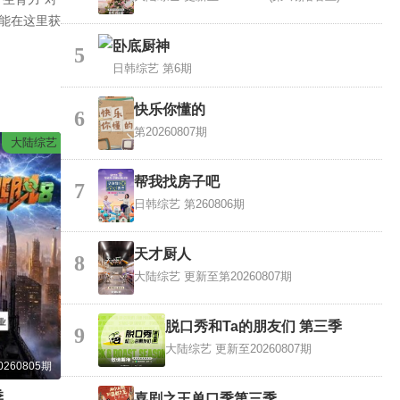
能在这里获
卧底厨神
5
日韩综艺
第6期
快乐你懂的
6
第20260807期
大陆综艺
帮我找房子吧
7
日韩综艺
第260806期
天才厨人
8
大陆综艺
更新至第20260807期
脱口秀和Ta的朋友们 第三季
9
大陆综艺
更新至20260807期
260805期
季
喜剧之王单口季第三季