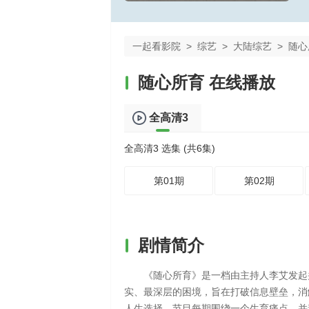
一起看影院
>
综艺
>
大陆综艺
>
随心
随心所育 在线播放
全高清3
全高清3 选集 (共6集)
第01期
第02期
剧情简介
《随心所育》是一档由主持人李艾发起
实、最深层的困境，旨在打破信息壁垒，消解
人生选择。节目每期围绕一个生育痛点，并