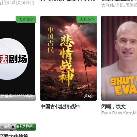
超怡,叶靖仪,黄滢仴
大陆综艺
大陆综艺
新至第20260805期
第4集
中国古代悲情战神
闭嘴，埃文
连载中 连载到8期
日韩综艺
母胎单身恋爱大作战第二季