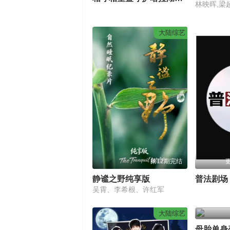
林映晖,梁
大陆综艺
第12期完结
更
静谧之野纯享版
普法剧场
吴霄、李希根、许红军
大陆综艺