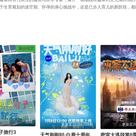
于生育规划的迷茫期、怀孕的身心挑战中，还是已步入育儿的新阶段，都
港台综艺
完结
更新至20260709期
更新至20
子旅行3
天气刚刚好·白鹿十周年拾光音乐会
密室大逃脱第8