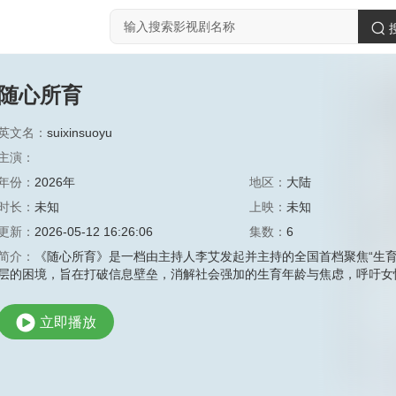
随心所育
英文名：
suixinsuoyu
主演：
年份：
2026年
地区：
大陆
时长：
未知
上映：
未知
更新：
2026-05-12 16:26:06
集数：
6
简介：
《随心所育》是一档由主持人李艾发起并主持的全国首档聚焦“生育
层的困境，旨在打破信息壁垒，消解社会强加的生育年龄与焦虑，呼吁女
立即播放