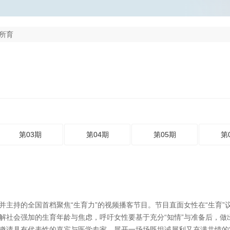
所育
第03期
第04期
第05期
第
并主持的全国首档聚焦“生育力”的视频播客节目。节目直面女性在“生育”
社会强加的生育年龄与焦虑，呼吁女性要基于充分“知情”与准备后，做出
邀请具有代表性的嘉宾与医学专家，展开一场场既坦诚犀利又充满共情的“