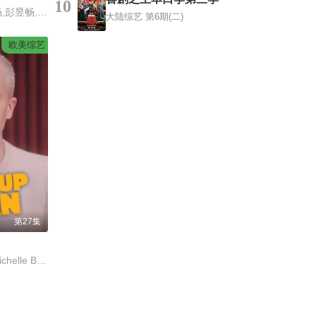
10
大张伟,许凯,周笔畅,彭昱畅,张真源,陈哲远
大陆综艺
第6期(二)
欧美综艺
第27集
Evan Ross Katz,Michelle Buteau,Rachel Bloom