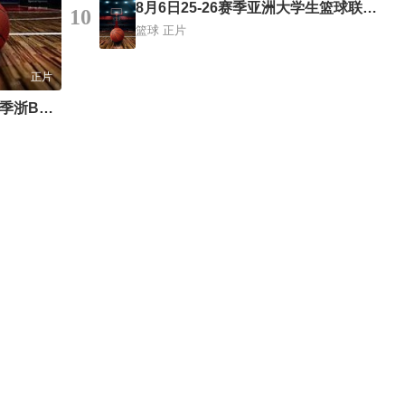
8月6日25-26赛季亚洲大学生篮球联赛 早稻田大学VS高丽大学
10
篮球
正片
正片
6月28日25-26赛季浙BA 衢江47VS57常山