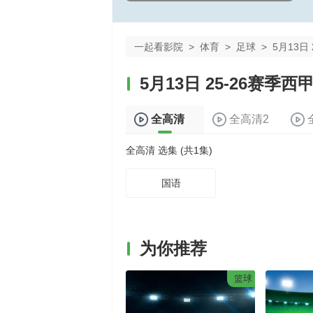
一起看影院
>
体育
>
足球
>
5月13日
5月13日 25-26赛季
全高清
全高清2
全高清 选集 (共1集)
国语
为你推荐
篮球