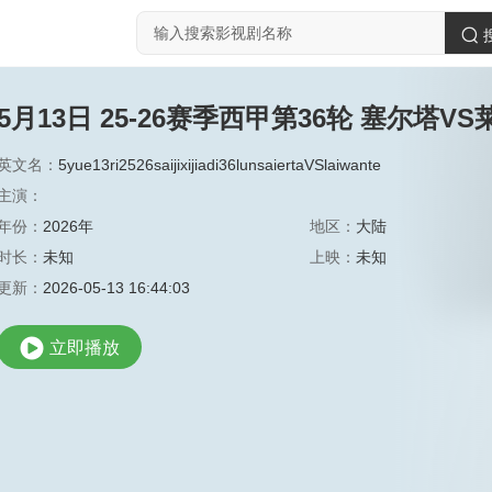
5月13日 25-26赛季西甲第36轮 塞尔塔V
英文名：
5yue13ri2526saijixijiadi36lunsaiertaVSlaiwante
主演：
年份：
2026年
地区：
大陆
时长：
未知
上映：
未知
更新：
2026-05-13 16:44:03
立即播放