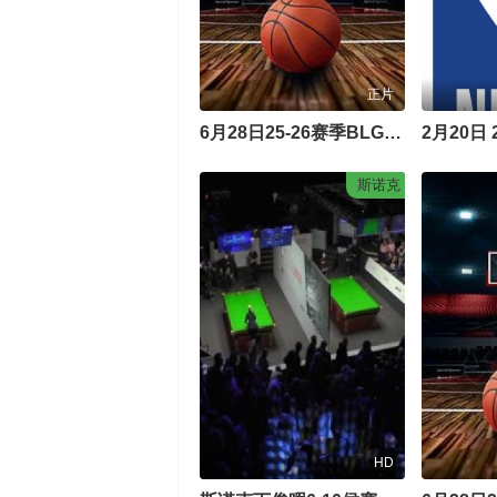
正片
6月28日25-26赛季BLG3 芝加哥三雄VSDMV三部曲
斯诺克
HD