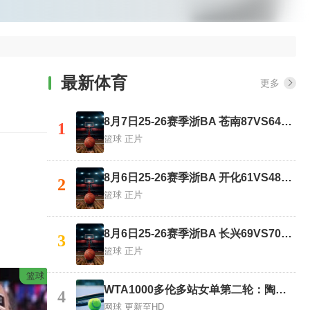
最新体育
更多
8月7日25-26赛季浙BA 苍南87VS64瑞安
1
篮球
正片
8月6日25-26赛季浙BA 开化61VS48衢江
2
篮球
正片
8月6日25-26赛季浙BA 长兴69VS70安吉
3
篮球
正片
篮球
WTA1000多伦多站女单第二轮：陶森VS巴图科娃
4
网球
更新至HD