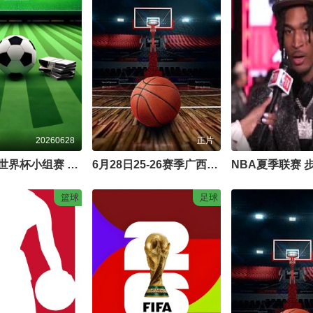
20260628
正片
【回放】世界杯小组赛 约旦VS阿根廷
6月28日25-26赛季广西城市篮球联赛 贵港市VS北海市
篮球
足球