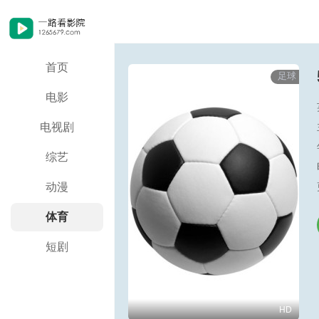
首页
足球
电影
电视剧
综艺
动漫
体育
短剧
HD