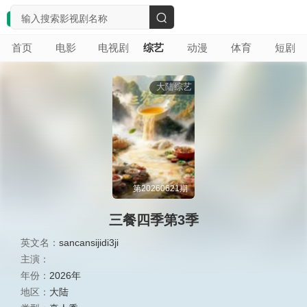
搜
首页
电影
电视剧
综艺
动漫
体育
短剧
索
大陆综艺
第20260621期
三餐四季第3季
英文名：
sancansijidi3ji
主演：
年份：
2026年
地区：
大陆