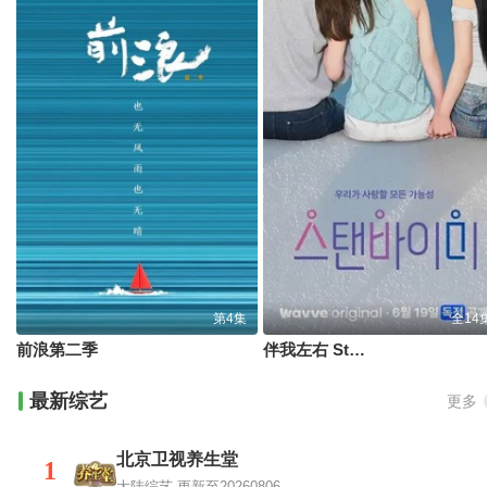
第4集
全14
前浪第二季
伴我左右 Stand BI Me
最新综艺
更多
北京卫视养生堂
1
大陆综艺
更新至20260806