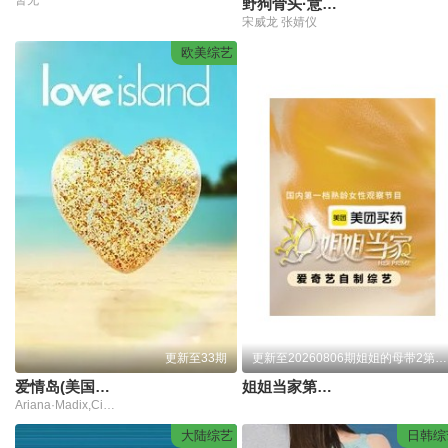
野狗骨头·意犹未尽
宋威龙 张婧仪
欧美综艺
更新至33期
更新至20260806期姐姐的母带2第4期下
爱情岛(美国版)第八季
姐姐当家第二季
Ariana·Madix,Ciara·Miller,Tefi·Pessoa
大陆综艺
日韩综