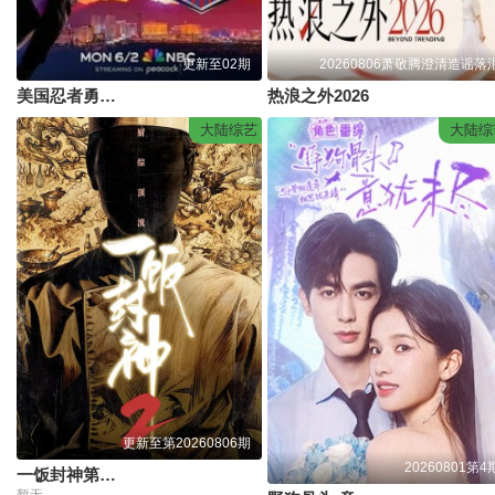
更新至02期
20260806萧敬腾澄清造谣落
美国忍者勇士第18季
热浪之外2026
大陆综艺
大陆综
更新至第20260806期
20260801第4
一饭封神第二季
暂无