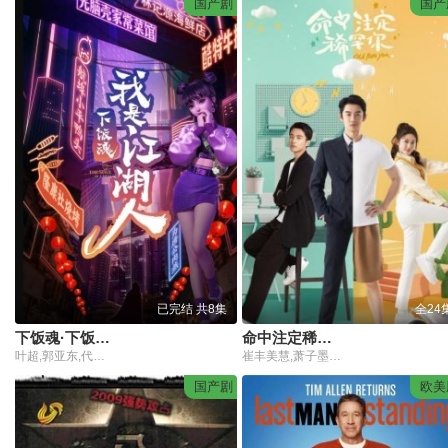
国产剧
国产
已完结 共8集
全24
下饭魂·下饭江湖
命中注定稀罕你
叶超,郭亚东,代元亮
崔丰美慧,萧子墨,籍皓,王心嫚,苏袀禾
国产剧
欧美