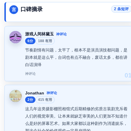
口碑摘录
2 条短评
言
游戏人间林黛玉
神评论
6分
188 有用
节奏剧情有问题，太平了，根本不是演员演技都问题，是
剧本就是这么平，台词也有点不融合，废话太多，都在讲
白话演绎
神评论
0
Jonathan
神评论
2分
415 有用
这几年这类摄影棚照相馆式后期精修的劣质古装剧充斥着
人们的视觉审美。让本来就缺乏审美的人们更加不知道什
么是好的屏幕艺术。如果大家都以这种剧作为消遣娱乐，
那这个社会的价值观也一定是崩塌的。