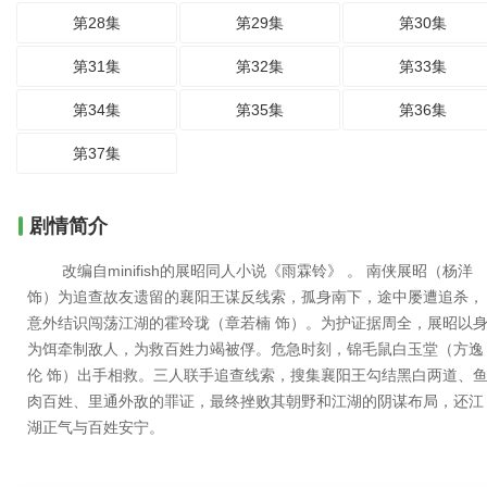
第28集
第29集
第30集
第31集
第32集
第33集
第34集
第35集
第36集
第37集
剧情简介
改编自minifish的展昭同人小说《雨霖铃》 。 南侠展昭（杨洋
饰）为追查故友遗留的襄阳王谋反线索，孤身南下，途中屡遭追杀，
意外结识闯荡江湖的霍玲珑（章若楠 饰）。为护证据周全，展昭以
为饵牵制敌人，为救百姓力竭被俘。危急时刻，锦毛鼠白玉堂（方逸
伦 饰）出手相救。三人联手追查线索，搜集襄阳王勾结黑白两道、
肉百姓、里通外敌的罪证，最终挫败其朝野和江湖的阴谋布局，还江
湖正气与百姓安宁。