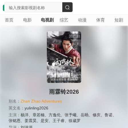
搜
首页
电影
电视剧
综艺
动漫
体育
短剧
索
国产剧
已完结
雨霖铃2026
别名：
Zhan Zhao Adventures
英文名：
yulinling2026
主演：
杨洋
、
章若楠
、
方逸伦
、
张予曦
、
岳旸
、
修庆
、
鲁诺
、
张铭恩
、
姜震昊
、
是安
、
王子睿
、
徐崴罗
导演：
刘洪源