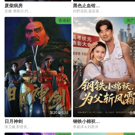
废柴病房
黑色止血钳第二季
安娜·弗莱尔,约翰·索尔,Lola Bond
内野圣阳,葵若菜,二宫和也,竹内凉真,小泉孝太郎
香港剧
国产
第20集完结
全
日月神剑
钢铁小棉袄，为父斩风霜
张卫健,郭晋安,杨羚
李易泽＆刘君洋