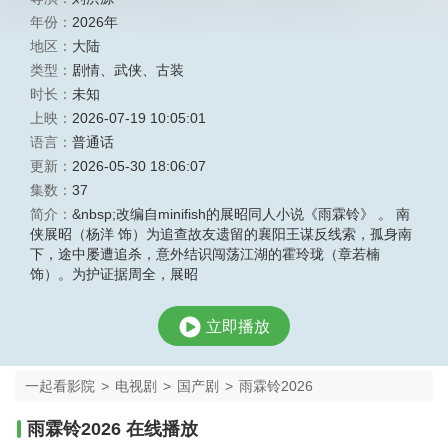
年份：
2026年
地区：
大陆
类型：
剧情
、
武侠
、
古装
时长：
未知
上映：
2026-07-19 10:05:01
语言：
普通话
更新：
2026-05-30 18:06:07
集数：
37
简介：
&nbsp;改编自minifish的展昭同人小说《雨霖铃》 。 南
侠展昭（杨洋 饰）为追查故友遗留的襄阳王谋反线索，孤身南
下，途中屡遭追杀，意外结识闯荡江湖的霍玲珑（章若楠
饰）。为护证据周全，展昭
立即播放
一起看影院
>
电视剧
>
国产剧
>
雨霖铃2026
雨霖铃2026 在线播放