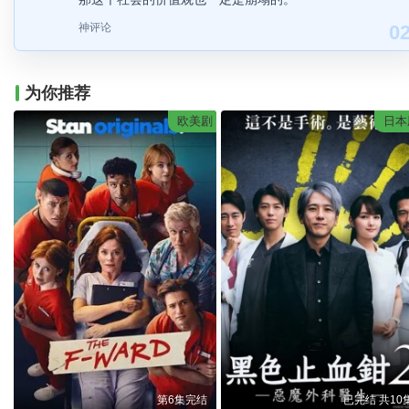
神评论
0
为你推荐
欧美剧
日本
第6集完结
已完结 共10