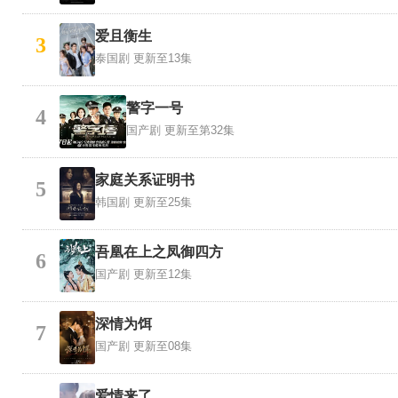
爱且衡生
3
泰国剧
更新至13集
警字一号
4
国产剧
更新至第32集
家庭关系证明书
5
韩国剧
更新至25集
吾凰在上之凤御四方
6
国产剧
更新至12集
深情为饵
7
国产剧
更新至08集
爱情来了