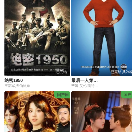
已完结
已完结 共24
绝密1950
最后一人第一季
王新军,天仙妹妹
蒂姆·艾伦,凯特琳·德弗,南希·特拉维斯
国产剧
国产