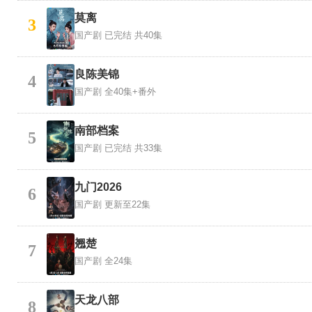
莫离
3
国产剧
已完结 共40集
良陈美锦
4
国产剧
全40集+番外
南部档案
5
国产剧
已完结 共33集
九门2026
6
国产剧
更新至22集
翘楚
7
国产剧
全24集
天龙八部
8