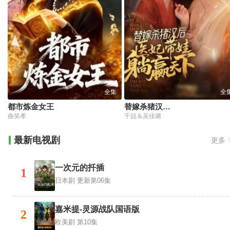
全集
全
都市炼金女王
替嫁杀猪汉后，她靠医术权宠天下
曲笑孝
千喆＆吴佳璐
最新电视剧
更多
一次元的扦插
1
日本剧
更新第06集
嘉米提-灵源战队国语版
2
欧美剧
第10集