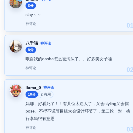
8分
slay～～
神评论
0
八千喵
神评论
8分
哦豁我的dasha怎么被淘汰了。。好多美女子哇！
神评论
0
llama_0
神评论
10分
2 有用
妈耶，好看死了！！有几位太迷人了，又会styling又会摆
pose。不得不说节目组太会设计环节了，第二轮一对一换
行李箱很有意思
神评论
0