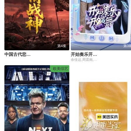
第4集
第3
中国古代悲情战神
开始奏乐开始舞
余佳运,周震南,张星特
欧美综艺