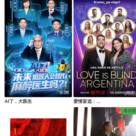
第3期
已完
AI了，大医生
爱情盲选：阿根廷篇第二季
港台综