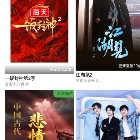
更新至第20
家常菜第2期
江湖见2
一饭封神第2季
黎耀祥,麦长青,米雪,陈浩民,樊少皇,吕颂贤
谢霆锋,张勇,郑永麒,陈晓卿,李诞
大陆综艺