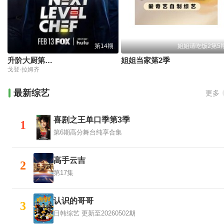
第14期
姐姐请吃饭2第5
升阶大厨第四季
姐姐当家第2季
戈登·拉姆齐
最新综艺
更多
喜剧之王单口季第3季
1
第6期高分舞台纯享合集
高手云吉
2
第17集
认识的哥哥
3
日韩综艺
更新至20260502期