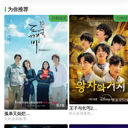
为你推荐
日韩综艺
日韩综
更新至02
第4集
王子与乞丐2026
孤单又灿烂的神，鬼怪十周年特辑
朴正洙,徐英浩,朴志晟,金曜汉,申东熙
孔刘,金高银,李栋旭