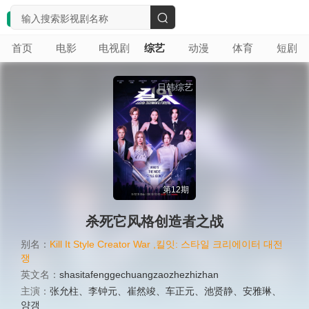
搜
首页
电影
电视剧
综艺
动漫
体育
短剧
索
日韩综艺
第12期
杀死它风格创造者之战
别名：
Kill It Style Creator War ,킬잇: 스타일 크리에이터 대전
쟁
英文名：
shasitafenggechuangzaozhezhizhan
主演：
张允柱
、
李钟元
、
崔然竣
、
车正元
、
池贤静
、
安雅琳
、
양갱