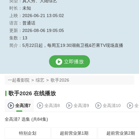
类型：
真人秀
、
大陆综艺
时长：
未知
上映：
2026-06-21 13:05:02
语言：
普通话
更新：
2026-08-06 19:05:05
集数：
13
简介：
5月22日起，每周五19:30湖南卫视&芒果TV现场直播
立即播放
一起看影院
>
综艺
>
歌手2026
歌手2026 在线播放
全高清7
全高清8
全高清9
全高清10
全
全高清7 选集 (共84集)
特别企划
超前营业第1期
超前营业第2期