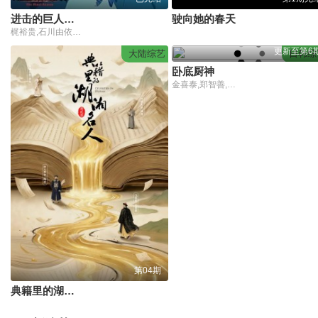
进击的巨人最终季Part.2
驶向她的春天
梶裕贵,石川由依,井上麻里奈,神谷浩史,细谷佳正,朴璐美,谷山纪章,下野纮,藤田咲,三上枝织,子安武人,花江夏树,佐仓绫音,沼仓爱美,增田俊树,松风雅也,小野贤章,花轮英司,斋贺光希,齐藤次郎
更新至第6
大陆综艺
日韩综
卧底厨神
金喜泰,郑智善,权圣晙,金风
第04期
典籍里的湖湘名人第二季