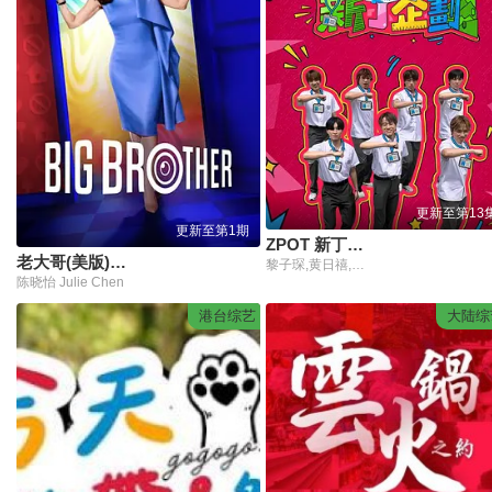
更新至第13
更新至第1期
ZPOT 新丁企划
老大哥(美版)第二十八季
黎子琛,黄日禧,周德诚,关晓隆,陈缙羲,张肇维,林焯彦
陈晓怡 Julie Chen
港台综艺
大陆综