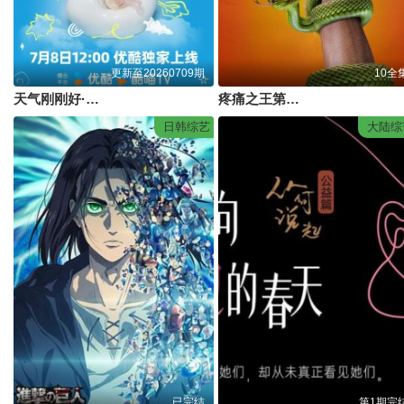
更新至20260709期
10全
天气刚刚好·白鹿十周年拾光音乐会
疼痛之王第二季
日韩综艺
大陆综
已完结
第1期完