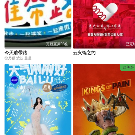
更新至第08集
已完
今天谁带路
云火锅之约
徐乃麟,波波,曼曼
欧美综