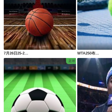
正片
7月26日25-26赛季徽BA 黄山VS毫州
WTA250布拉格站女单四分之一决赛：萨尔科娃VS克雷吉茨科娃
足球