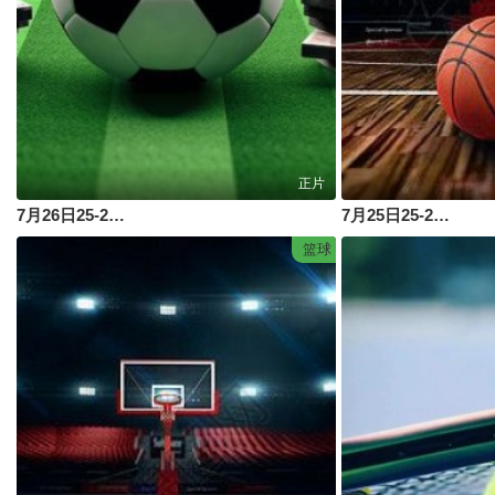
正片
7月26日25-26赛季中超联赛 云南玉昆VS深圳新鹏城
7月25日25-26赛季浙BA 普陀67VS53定海
篮球