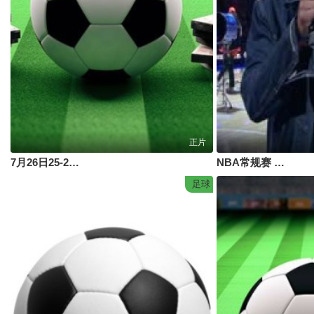
正片
7月26日25-26赛季湖南省足球联赛 衡阳队VS邵阳队
NBA常规赛 掘金VS雷霆 20250311
足球