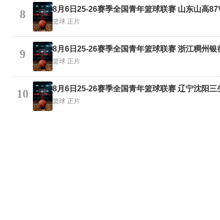
8月6日25-26赛季全国青年篮球联赛 山东山高87
8
篮球
正片
8月6日25-26赛季全国青年篮球联赛 浙江稠州银行
9
篮球
正片
8月6日25-26赛季全国青年篮球联赛 辽宁沈阳三
10
篮球
正片