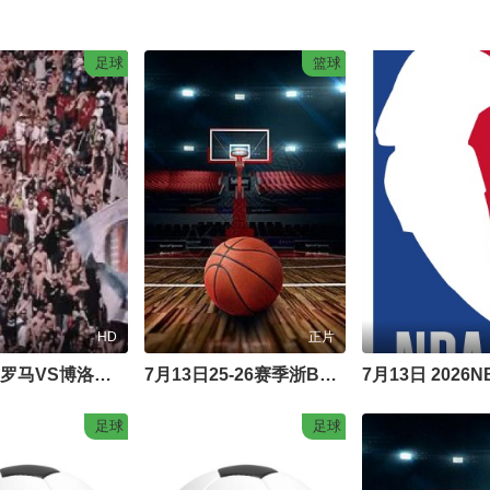
足球
篮球
HD
正片
意甲联赛 罗马VS博洛尼亚 20250824
7月13日25-26赛季浙BA 海曙77VS83奉化
足球
足球