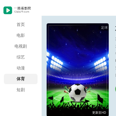
首页
足球
电影
电视剧
综艺
动漫
体育
短剧
更新至HD