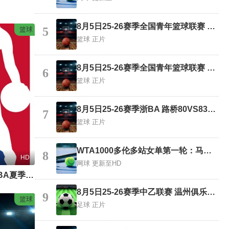
8月5日25-26赛季全国青年篮球联赛 青岛国信海天72VS60深圳新世纪
5
篮球
篮球
正片
8月5日25-26赛季全国青年篮球联赛 福建浔兴75VS72辽宁沈阳三生
6
篮球
正片
8月5日25-26赛季浙BA 路桥80VS83温岭
7
篮球
正片
WTA1000多伦多站女单第一轮：马里诺VS森梅兹
8
HD
网球
更新至HD
7月13日 2026NBA夏季联赛 黄蜂VS凯尔特人
8月5日25-26赛季中乙联赛 温州俱乐部VS贵州贵阳竞技
9
篮球
足球
正片