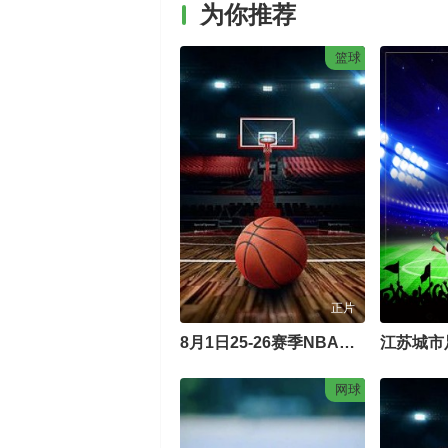
为你推荐
篮球
正片
8月1日25-26赛季NBA经典赛事 湖人VS猛龙
网球