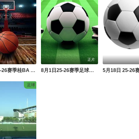
正片
正片
8月1日25-26赛季桂BA 贵港市VS南宁市
8月1日25-26赛季足球热身赛 曼城VS国际米兰
足球