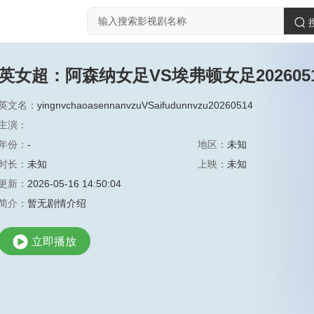
英女超：阿森纳女足VS埃弗顿女足202605
英文名：
yingnvchaoasennanvzuVSaifudunnvzu20260514
主演：
年份：
-
地区：
未知
时长：
未知
上映：
未知
更新：
2026-05-16 14:50:04
简介：
暂无剧情介绍
立即播放