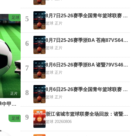
8月7日25-26赛季全国青年篮球联赛 广东宏远84VS82北京首钢
5
足球
篮球
正片
8月7日25-26赛季浙BA 苍南87VS64瑞安
6
篮球
正片
8月6日25-26赛季浙BA 诸暨79VS46嵊州
7
篮球
正片
8月6日25-26赛季全国青年篮球联赛 山东山高87VS62福建浔兴
8
正片
篮球
正片
8月1日25-26赛季中甲联赛 广东广州豹足球俱乐部VS佛山南狮
浙江省城市篮球联赛全场回放：诸暨VS嵊州
9
足球
篮球
20260806