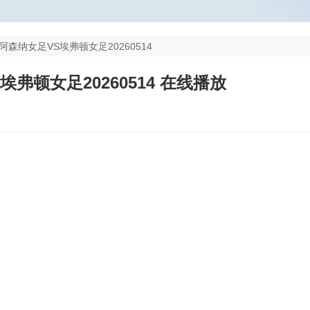
森纳女足VS埃弗顿女足20260514
弗顿女足20260514 在线播放