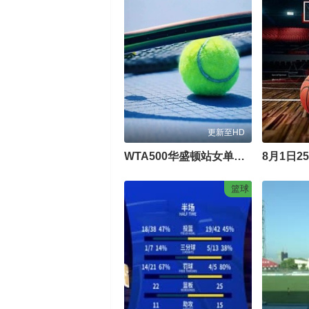
更新至HD
WTA500华盛顿站女单第二轮：纳瓦罗VS科恰雷托
篮球