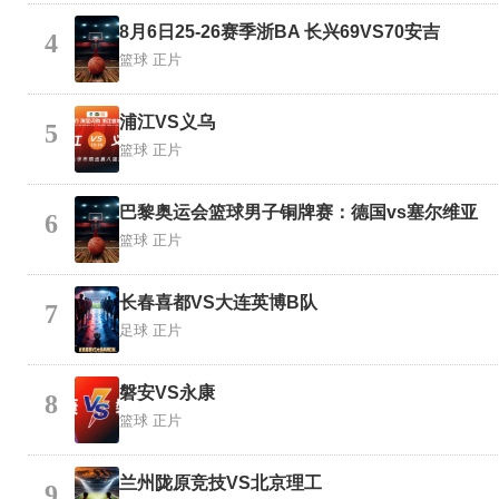
8月6日25-26赛季浙BA 长兴69VS70安吉
4
篮球
正片
浦江VS义乌
5
篮球
正片
巴黎奥运会篮球男子铜牌赛：德国vs塞尔维亚
6
篮球
正片
长春喜都VS大连英博B队
7
足球
正片
磐安VS永康
8
篮球
正片
兰州陇原竞技VS北京理工
9