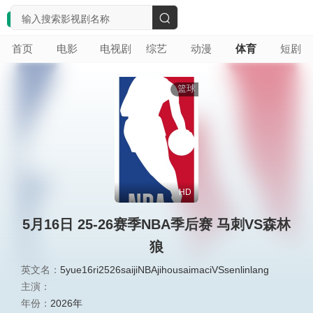
搜
首页
电影
电视剧
综艺
动漫
体育
短剧
索
篮球
HD
5月16日 25-26赛季NBA季后赛 马刺VS森林
狼
英文名：
5yue16ri2526saijiNBAjihousaimaciVSsenlinlang
主演：
年份：
2026年