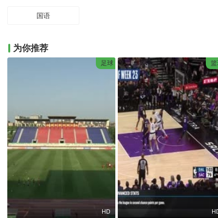
国语
为你推荐
足球
篮
HD
H