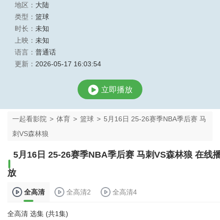
地区：
大陆
类型：
篮球
时长：
未知
上映：
未知
语言：
普通话
更新：
2026-05-17 16:03:54
立即播放
一起看影院
>
体育
>
篮球
>
5月16日 25-26赛季NBA季后赛 马
刺VS森林狼
5月16日 25-26赛季NBA季后赛 马刺VS森林狼 在线
放
全高清
全高清2
全高清4
全高清 选集 (共1集)