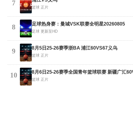
7
篮球
正片
足球热身赛：曼城VSK联赛全明星20260805
8
足球
更新至HD
8月5日25-26赛季浙BA 浦江60VS67义乌
9
篮球
正片
8月6日25-26赛季全国青年篮球联赛 新疆广汇60
10
篮球
正片