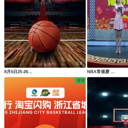
正片
8月5日25-26赛季全国青年篮球联赛 吉林东北虎75VS63北京首钢
NBA常规赛 掘金VS湖人 20240209
篮球