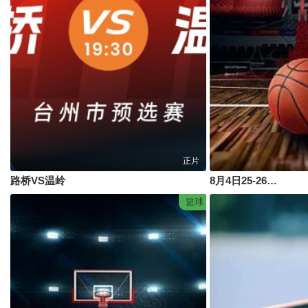
正片
路桥VS温岭
8月4日25-26赛季全国青年篮球联赛 四川锦城69VS63青岛国信海天
篮球