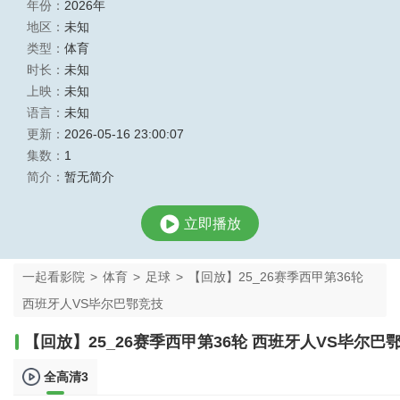
年份：
2026年
地区：
未知
类型：
体育
时长：
未知
上映：
未知
语言：
未知
更新：
2026-05-16 23:00:07
集数：
1
简介：
暂无简介
立即播放
一起看影院
>
体育
>
足球
>
【回放】25_26赛季西甲第36轮
西班牙人VS毕尔巴鄂竞技
【回放】25_26赛季西甲第36轮 西班牙人VS毕尔巴
全高清3