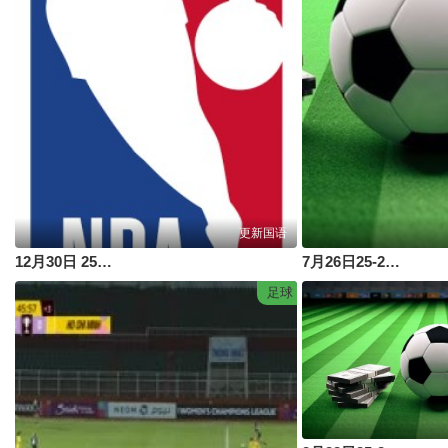
更新国语
12月30日 25-26赛季NBA常规赛 太阳VS奇才
7月26日25-26赛季中乙联赛 上海海港B队VS泰安天贶
足球