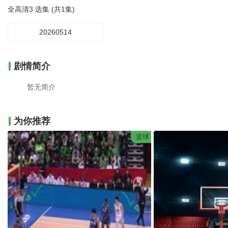
全高清3 选集 (共1集)
20260514
剧情简介
暂无简介
为你推荐
篮球