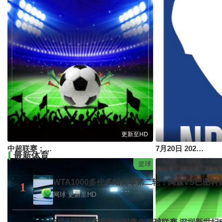
更新至HD
中超联赛：武汉三镇VS深圳新鹏城20260718
7月20日 2026NBA夏季联赛 掘金VS猛龙
最新体育
篮球
WTA1000多伦多站女单第二轮：陶森VS巴图科
1
网球
更新至HD