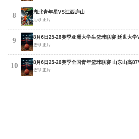
湖北青年星VS江西庐山
8
足球
正片
8月6日25-26赛季亚洲大学生篮球联赛 廷世大学
9
篮球
正片
8月6日25-26赛季全国青年篮球联赛 山东山高87
10
篮球
正片