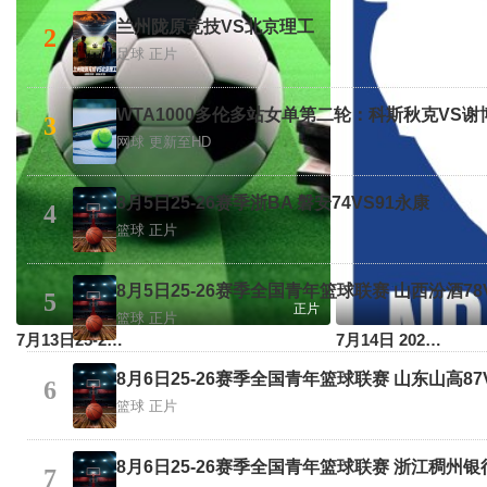
兰州陇原竞技VS北京理工
2
足球
正片
WTA1000多伦多站女单第二轮：科斯秋克VS谢
3
网球
更新至HD
8月5日25-26赛季浙BA 磐安74VS91永康
4
篮球
正片
8月5日25-26赛季全国青年篮球联赛 山西汾酒78
5
正片
篮球
正片
7月13日25-26赛季江西省城市足球超级联赛 鹰潭队VS景德镇队
7月14日 2026NBA夏季联赛 猛龙VS步行者
8月6日25-26赛季全国青年篮球联赛 山东山高87
6
篮球
正片
8月6日25-26赛季全国青年篮球联赛 浙江稠州银行
7