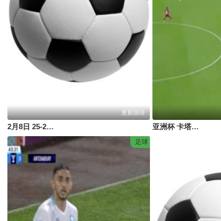
更新国语
2月8日 25-26赛季英超第25轮 纽卡斯尔联VS布伦特福德
亚洲杯 卡塔尔vs黎巴嫩 (黄健翔、徐阳、李子琪) 20240112
足球