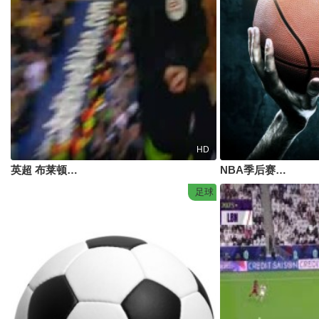
HD
英超 布莱顿vs曼联 20230504(RIS寒羽)
NBA季后赛：魔术VS活塞20260430
足球