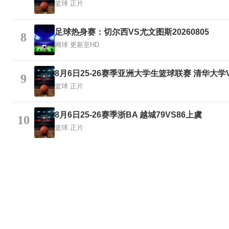
篮球
正片
足球热身赛：切尔西VS尤文图斯20260805
8
网球
更新至HD
8月6日25-26赛季亚洲大学生篮球联赛 清华大
9
篮球
正片
8月6日25-26赛季浙BA 越城79VS86上虞
10
篮球
正片