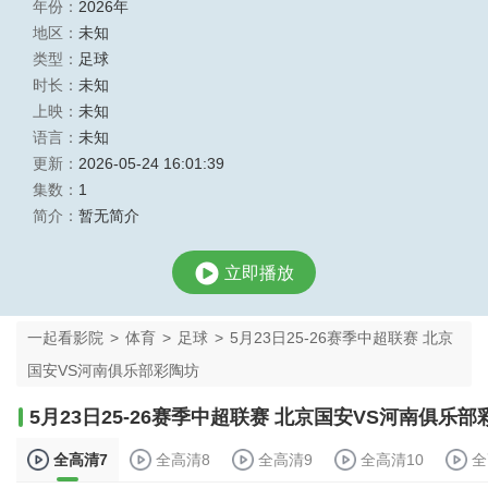
年份：
2026年
地区：
未知
类型：
足球
时长：
未知
上映：
未知
语言：
未知
更新：
2026-05-24 16:01:39
集数：
1
简介：
暂无简介
立即播放
一起看影院
>
体育
>
足球
>
5月23日25-26赛季中超联赛 北京
国安VS河南俱乐部彩陶坊
5月23日25-26赛季中超联赛 北京国安VS河南俱乐
全高清7
全高清8
全高清9
全高清10
全