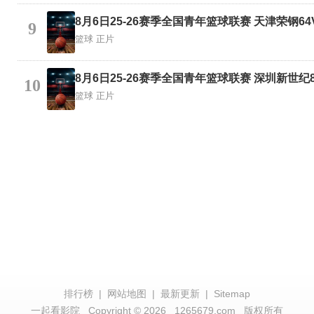
8月6日25-26赛季全国青年篮球联赛 天津荣钢64
9
篮球
正片
8月6日25-26赛季全国青年篮球联赛 深圳新世纪8
10
篮球
正片
排行榜
|
网站地图
|
最新更新
|
Sitemap
一起看影院
Copyright © 2026
1265679.com
版权所有