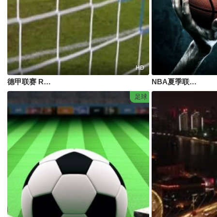
HD
德甲联赛 RB莱比锡VS海登海姆 20250830
NBA夏季联赛：篮网VS火箭20260717
足球