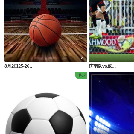
正片
8月2日25-26赛季浙BA 南湖97VS84秀洲
济南队vs威海文旅集团队
足球