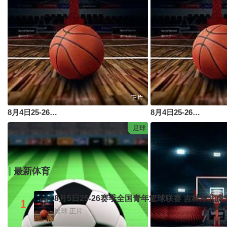
正片
8月4日25-26赛季全国青年篮球联赛 新疆广汇79VS73浙江稠州银行
8月4日25-26赛季亚洲大学生篮球联赛 延世大学VS北京大学
足球
最新体育
8月5日25-26赛季全国青年篮球联赛 吉林东北虎7
1
篮球
正片