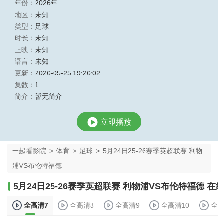
年份：
2026年
地区：
未知
类型：
足球
时长：
未知
上映：
未知
语言：
未知
更新：
2026-05-25 19:26:02
集数：
1
简介：
暂无简介
立即播放
一起看影院
>
体育
>
足球
>
5月24日25-26赛季英超联赛 利物
浦VS布伦特福德
5月24日25-26赛季英超联赛 利物浦VS布伦特福德 
全高清7
全高清8
全高清9
全高清10
全