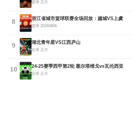
篮球
正片
浙江省城市篮球联赛全场回放：越城VS上虞
8
篮球
20260806
湖北青年星VS江西庐山
9
足球
正片
24-25赛季西甲第2轮 塞尔塔维戈vs瓦伦西亚
10
足球
正片