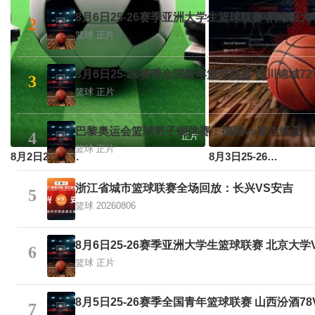
8月6日25-26赛季亚洲大学生篮球联赛 早稻田
2
篮球
正片
8月6日25-26赛季全国青年篮球联赛 四川锦城72
3
篮球
正片
巴黎奥运会篮球男子铜牌赛：德国vs塞尔维亚
4
正片
篮球
正片
8月2日25-26赛季蒙超联赛四分之一决赛 第一回合 呼和浩特队VS通辽队
8月3日25-26赛季全国青年篮球联赛 上海久事100VS74浙江稠州银行
浙江省城市篮球联赛全场回放：长兴VS安吉
5
篮球
20260806
8月6日25-26赛季亚洲大学生篮球联赛 北京大
6
篮球
正片
8月5日25-26赛季全国青年篮球联赛 山西汾酒78
7