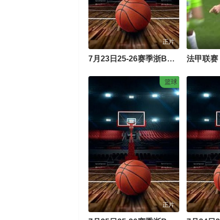
正片
7月23日25-26赛季浙BA 泰顺47VS101苍南
篮球
正片