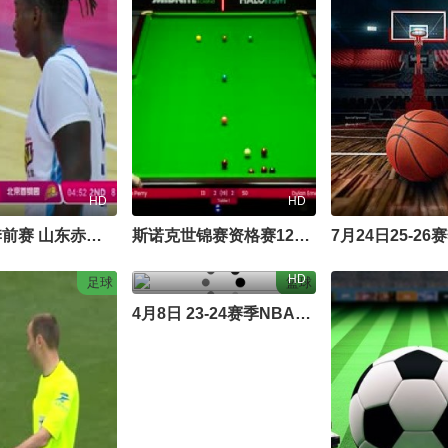
HD
HD
WCBA 季前赛 山东赤水河酒VS北京首钢园 20251124
斯诺克世锦赛资格赛128进96及96进64乔·佩里4-5迪伦·埃莫里(第一阶段)20250409
HD
足球
篮球
4月8日 23-24赛季NBA常规赛 国王VS篮网