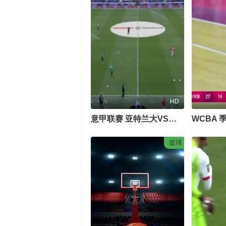
HD
意甲联赛 亚特兰大VS博洛尼亚 20250413
篮球