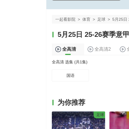
一起看影院
>
体育
>
足球
>
5月25日
5月25日 25-26赛季
全高清
全高清2
全高清 选集 (共1集)
国语
为你推荐
足球