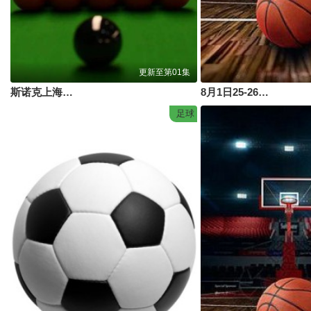
更新至第01集
斯诺克上海大师赛第二轮：赵心童VS丁俊晖
8月1日25-26赛季桂BA 梧州市VS桂林市
足球