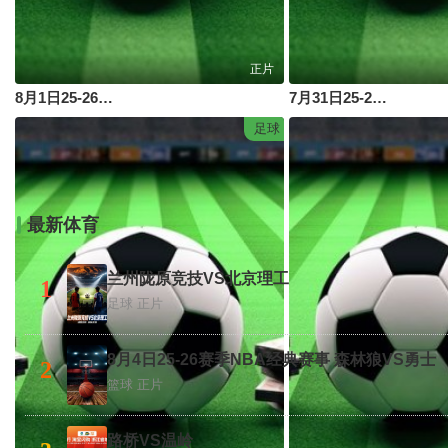
正片
8月1日25-26赛季广东省城市足球超级联赛 湛江VS广州
7月31日25-26赛季湘超 娄底队VS湘潭队
足球
最新体育
兰州陇原竞技VS北京理工
1
足球
正片
8月4日25-26赛季NBA经典赛事 森林狼VS勇士
2
篮球
正片
路桥VS温岭