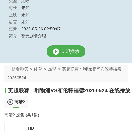
类型：
足球
时长：
未知
上映：
未知
语言：
未知
更新：
2026-05-26 02:50:07
简介：
暂无剧情介绍
立即播放
一起看影院
>
体育
>
足球
>
英超联赛：利物浦VS布伦特福德
20260524
英超联赛：利物浦VS布伦特福德20260524 在线播放
高清2
高清2 选集 (共1集)
HD