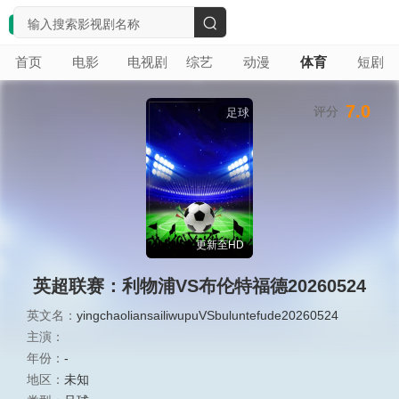
搜
首页
电影
电视剧
综艺
动漫
体育
短剧
索
7.0
评分
足球
更新至HD
英超联赛：利物浦VS布伦特福德20260524
英文名：
yingchaoliansailiwupuVSbuluntefude20260524
主演：
年份：
-
地区：
未知