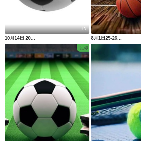
HD
10月14日 2024欧洲杯预选赛 奥地利VS比利时
8月1日25-26赛季桂BA 河池市VS来宾市
足球