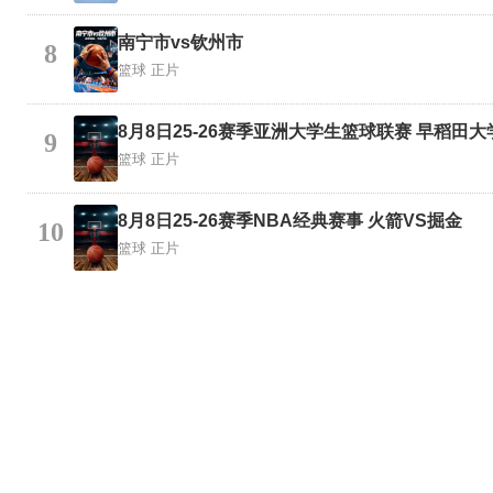
南宁市vs钦州市
8
篮球
正片
8月8日25-26赛季亚洲大学生篮球联赛 早稻田
9
篮球
正片
8月8日25-26赛季NBA经典赛事 火箭VS掘金
10
篮球
正片