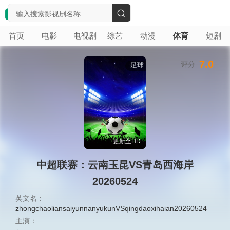
搜
首页
电影
电视剧
综艺
动漫
体育
短剧
索
7.0
评分
足球
更新至HD
中超联赛：云南玉昆VS青岛西海岸
20260524
英文名：
zhongchaoliansaiyunnanyukunVSqingdaoxihaian20260524
主演：