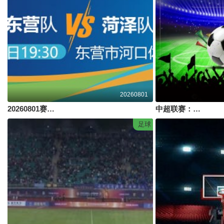
20260801
20260801赛季山东省齐鲁足球超级联赛第12轮全场回放：东营队vs菏泽队
中超联赛：上海海港VS山东泰山20260801
足球