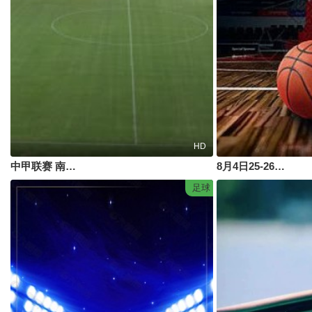
HD
中甲联赛 南京城市VS佛山南狮 20240413
8月4日25-26赛季全国青年篮球联赛 新疆广汇79VS73浙江稠州银行
足球