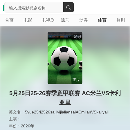
搜
首页
电影
电视剧
综艺
动漫
体育
短剧
索
足球
正片
5月25日25-26赛季意甲联赛 AC米兰VS卡利
亚里
英文名：
5yue25ri2526saijiyijialiansaiACmilanVSkaliyali
主演：
年份：
2026年