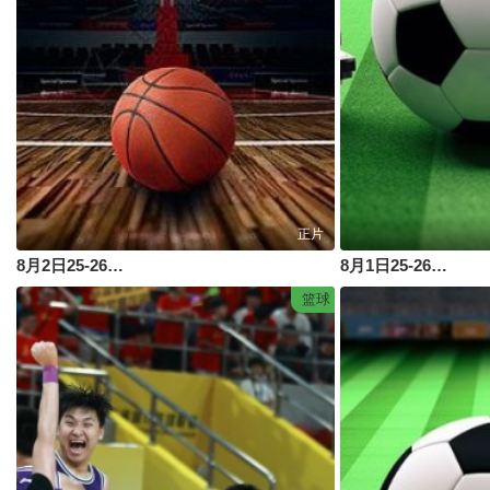
正片
8月2日25-26赛季亚洲大学生篮球联赛 高丽大学VS白鸥大学
8月1日25-26赛季广东省城市足球超级联赛 珠海VS江门
篮球