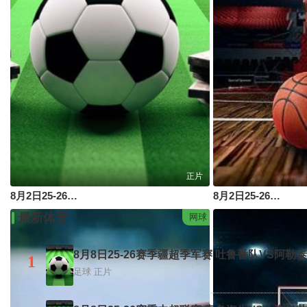
正片
8月2日25-26赛季中乙联赛 海门珂缔队VS泰安天贶
8月2日25-26赛季徽BA 池州VS滁州
最新体育
网球
8月8日25-26赛季疆超季军赛 吐鲁番队VS阿勒
1
足球
正片