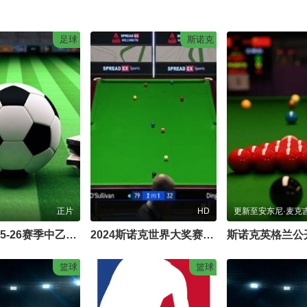
足球
斯诺克
正片
HD
7月25日25-26赛季中乙联赛 大连可为VS大连英博B队
2024斯诺克世界大奖赛丁俊晖1-6奥沙利文20240120(李照)
篮球
篮球