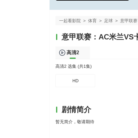
一起看影院
>
体育
>
足球
>
意甲联赛：
意甲联赛：AC米兰VS卡
高清2
高清2 选集 (共1集)
HD
剧情简介
暂无简介，敬请期待