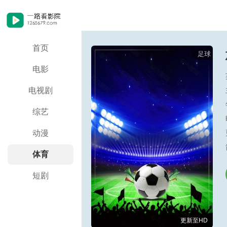
首页
足球
电影
电视剧
综艺
动漫
体育
短剧
更新至HD