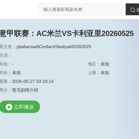
意甲联赛：AC米兰VS卡利亚里20260525
英文名：
yijialiansaiACmilanVSkaliyali20260525
主演：
年份：
-
地区：
未知
时长：
未知
上映：
未知
更新：
2026-05-27 03:18:14
简介：
暂无剧情介绍
立即播放