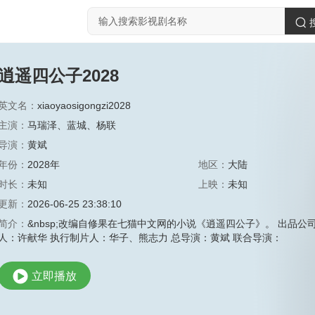
逍遥四公子2028
英文名：
xiaoyaosigongzi2028
主演：
马瑞泽
、
蓝城
、
杨联
导演：
黄斌
年份：
2028年
地区：
大陆
时长：
未知
上映：
未知
更新：
2026-06-25 23:38:10
简介：
&nbsp;改编自修果在七猫中文网的小说《逍遥四公子》。 出品公
人：许献华 执行制片人：华子、熊志力 总导演：黄斌 联合导演：
立即播放