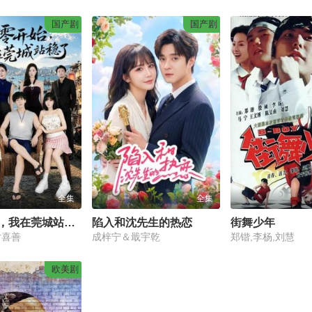
国产剧
国产剧
全集
全集
从零开始，我在莞城站稳了
陷入和沈先生的热恋
街舞少年
尹喜善
成梓宁＆戢宇乾
郑锴,李杨,刘慧
欧美剧