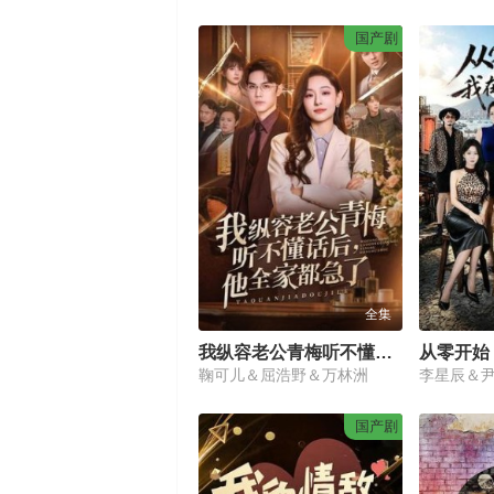
国产剧
全集
我纵容老公青梅听不懂话后，他全家都急了
鞠可儿＆屈浩野＆万林洲
李星辰＆
国产剧