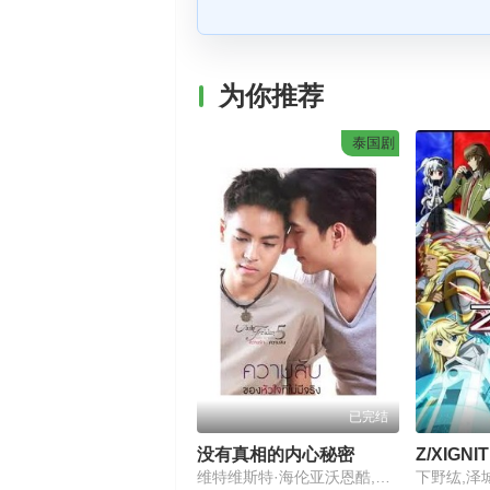
为你推荐
泰国剧
已完结
没有真相的内心秘密
Z/XIGNI
维特维斯特·海伦亚沃恩酷,徐志贤
下野纮,泽