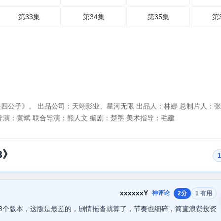
第33集
第34集
第35集
第
四公子》。 出品公司：天翊影业、星河无限 出品人：林娜 总制片人：张
导演：黄斌 联合导演：熊人文 编剧：楚墨 美术指导：毛建
8》
xxxxxxY
神评论
2分
1 有用
3个版本，这版是最差的，剧情拖沓就算了，节奏也细碎，简直浪费投资