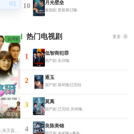
01
月光壁垒
10
泰国剧
更新第13集
热门电视剧
更多
台湾剧
低智商犯罪
1
国产剧
全24集
逐玉
2
国产剧
第40集已完结
莫离
3
国产剧
已完结 共40集
已完结
良陈美锦
4
坤达,林韦君,梁又琳,张天霖,蔡裴琳,庹宗康
国产剧
全40集+番外