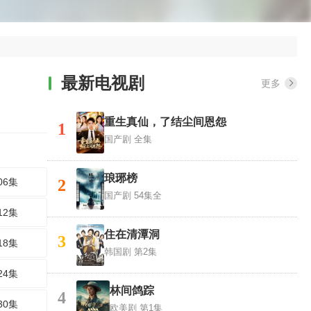
最新电视剧
更多
重生真仙，了结尘间恩怨
1
国产剧
全集
琅琊榜
06集
2
国产剧
54集全
12集
住在清潭洞
3
18集
韩国剧
第2集
24集
林间鸽踪
4
30集
欧美剧
第1集