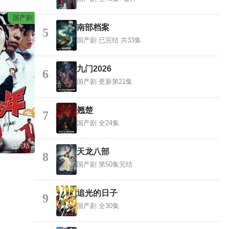
国产剧
南部档案
5
国产剧
已完结 共33集
九门2026
6
国产剧
更新第21集
翘楚
7
国产剧
全24集
已完结
天龙八部
8
国产剧
第50集完结
追光的日子
9
国产剧
全30集