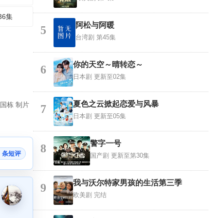
36集
阿松与阿暖
5
台湾剧
第45集
你的天空～晴转恋～
6
日本剧
更新至02集
夏色之云掀起恋爱与风暴
国栋 制片
7
日本剧
更新至05集
警字一号
8
1 条短评
国产剧
更新至第30集
我与沃尔特家男孩的生活第三季
9
欧美剧
完结