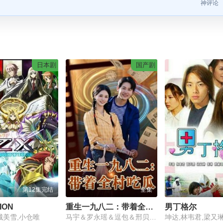
神评论
日本剧
国产剧
第12集完结
全集
TION
重生一九八二：带着全村吃瓜
男丁格尔
城美雪,小仓唯
马宇＆罗永瑶＆逗包＆邢贝壳＆温晓尘