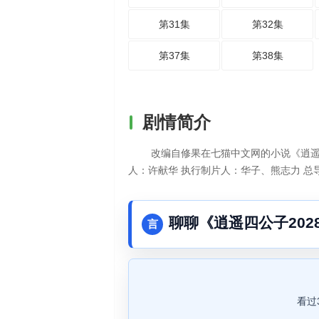
第31集
第32集
第37集
第38集
剧情简介
改编自修果在七猫中文网的小说《逍遥
人：许献华 执行制片人：华子、熊志力 总
聊聊《逍遥四公子202
言
看过