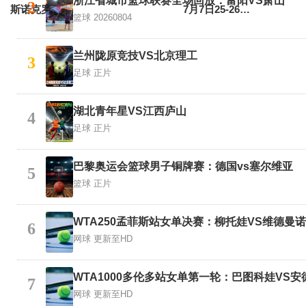
浙江省城市篮球联赛全场回放：富阳VS萧山
2
斯诺克罗伯特·米尔金斯10-9乔·佩里20230420(第一阶段)(李照)
7月7日25-26赛季男篮世预赛欧洲赛区 拉脱维亚VS奥地利
篮球
20260804
兰州陇原竞技VS北京理工
3
足球
正片
湖北青年星VS江西庐山
4
足球
正片
巴黎奥运会篮球男子铜牌赛：德国vs塞尔维亚
5
篮球
正片
WTA250孟菲斯站女单决赛：柳托娃VS维德曼
6
网球
更新至HD
WTA1000多伦多站女单第一轮：巴图科娃VS
7
网球
更新至HD