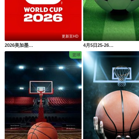
更新至HD
2026美加墨世界杯八分之一决赛：瑞士VS哥伦比亚
4月5日25-26赛季法甲联赛 里尔VS朗斯
篮球