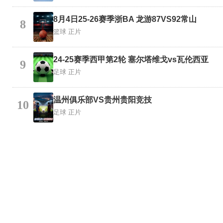
8月4日25-26赛季浙BA 龙游87VS92常山
8
篮球
正片
24-25赛季西甲第2轮 塞尔塔维戈vs瓦伦西亚
9
足球
正片
温州俱乐部VS贵州贵阳竞技
10
足球
正片