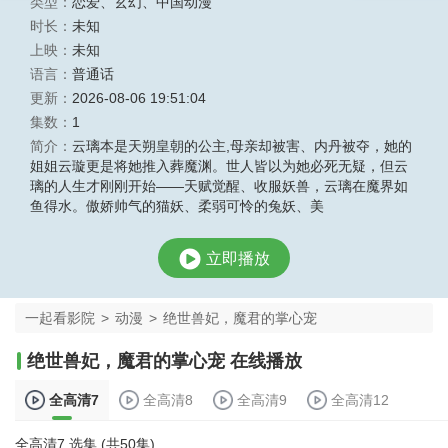
类型：
恋爱
、
玄幻
、
中国动漫
时长：
未知
上映：
未知
语言：
普通话
更新：
2026-08-06 19:51:04
集数：
1
简介：
云璃本是天朔皇朝的公主,母亲却被害、内丹被夺，她的
姐姐云璇更是将她推入葬魔渊。世人皆以为她必死无疑，但云
璃的人生才刚刚开始——天赋觉醒、收服妖兽，云璃在魔界如
鱼得水。傲娇帅气的猫妖、柔弱可怜的兔妖、美
立即播放
一起看影院
>
动漫
>
绝世兽妃，魔君的掌心宠
绝世兽妃，魔君的掌心宠 在线播放
全高清7
全高清8
全高清9
全高清12
全高清7 选集 (共50集)