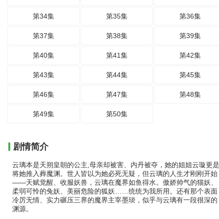
第34集
第35集
第36集
第37集
第38集
第39集
第40集
第41集
第42集
第43集
第44集
第45集
第46集
第47集
第48集
第49集
第50集
剧情简介
云璃本是天朔皇朝的公主,母亲却被害、内丹被夺，她的姐姐云璇更
将她推入葬魔渊。世人皆以为她必死无疑，但云璃的人生才刚刚开始
——天赋觉醒、收服妖兽，云璃在魔界如鱼得水。傲娇帅气的猫妖、
柔弱可怜的兔妖、美丽危险的狐妖……统统为我所用。还有那个表面
冷厉无情、实力碾压三界的魔界主宰墨琰，似乎与云璃有一段很深的
渊源。