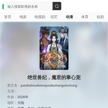
搜
首页
电影
电视剧
综艺
动漫
体育
短剧
索
动漫
第50集
绝世兽妃，魔君的掌心宠
英文名：
jueshishoufeimojundezhangxinchong
主演：
年份：
2026年
地区：
大陆