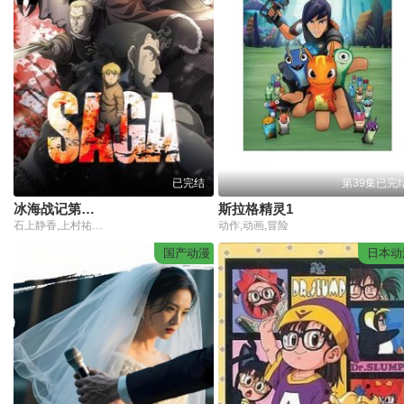
已完结
第39集已完
冰海战记第一季
斯拉格精灵1
石上静香,上村祐翔,松田健一郎,内田直哉,小野贤章,大塚明夫,安元洋贵,斧笃,上田耀司,高梁碧,生天目仁美,浦山迅,日野聪,竹内良太,菅生隆之,后藤弘树,高桥伸也,古川慎,市来光弘,下山吉光
动作,动画,冒险
国产动漫
日本动