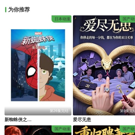
为你推荐
日本动漫
国产动
第26集完结
第9集完
新蜘蛛侠之英雄崛起
爱尽无患
国产动漫
国产动