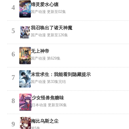
缔灵爱水心缠
4
国产动漫
更新至02集
我召唤出了诸天神魔
5
国产动漫
更新至126集
无上神帝
6
国产动漫
第629集
末世求生：我能看到隐藏提示
7
国产动漫
第33集完结
少女怪兽焦糖味
8
日本动漫
更新至06集
梅比乌斯之尘
9
第5集