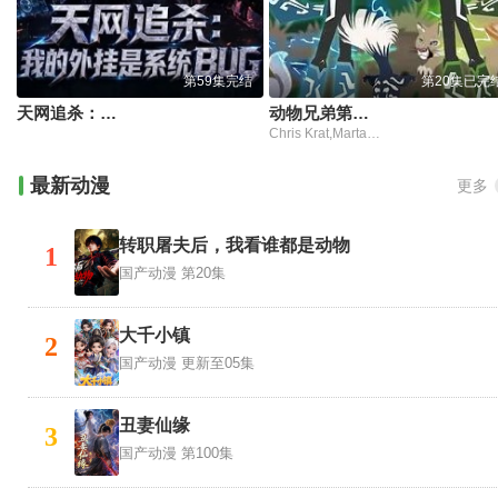
第59集完结
第20集已完
天网追杀：我的外挂是系统BUG
动物兄弟第六季中文配音
Chris Krat,Martain Kratt,雅典娜·卡尔卡尼斯
最新动漫
更多
转职屠夫后，我看谁都是动物
1
国产动漫
第20集
大千小镇
2
国产动漫
更新至05集
丑妻仙缘
3
国产动漫
第100集