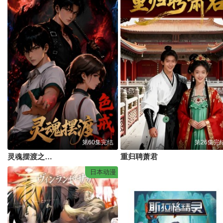
第60集完结
第26集完
灵魂摆渡之色戒
重归聘萧君
日本动漫