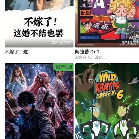
第21集完结
第74集完
不嫁了！这婚不结也罢
阿拉蕾 Dr 1997
屋良有作,川田妙子,皆口裕子,泽口千惠,小西宽子,浦和惠,太田真一郎,古谷彻,岛田敏,堀川亮,桑岛法子,富泽美智惠,矢田耕司,熊井统子,上村典子,风间信彦,中尾岩雄,飞田展男,山口胜平,置鲇龙太郎
国产动漫