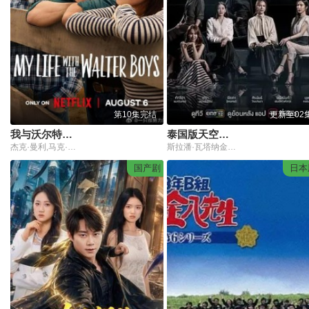
第10集完结
更新至02
我与沃尔特家男孩的生活第三季
泰国版天空之城
杰克·曼利,马克·布鲁卡斯,保罗·麦克吉莱恩,艾琳·卡普拉克,柯瑞·福格尔玛尼斯,艾萨克·阿雷兰尼斯,妮基·罗德里格斯,诺亚·拉朗德,阿什比·金特里,约翰尼·林克,迈尔斯·佩雷斯,米娅·洛韦,Sally·Cacic,Lennix·James,Naveen·Paddock
斯拉潘·瓦塔纳金达,玛娜莎楠·潘叻翁固,布莎甘·丹迪帕纳,拼塔安·阿孔萨妮,凯塞利亚·麦克托什,Sujira·Arunpipat
国产剧
日本