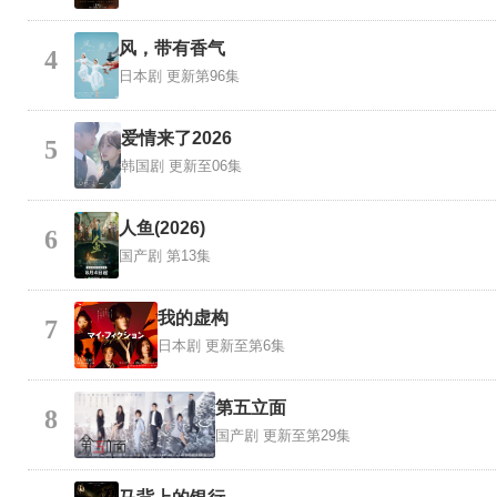
风，带有香气
4
日本剧
更新第96集
爱情来了2026
5
韩国剧
更新至06集
人鱼(2026)
6
国产剧
第13集
我的虚构
7
日本剧
更新至第6集
第五立面
8
国产剧
更新至第29集