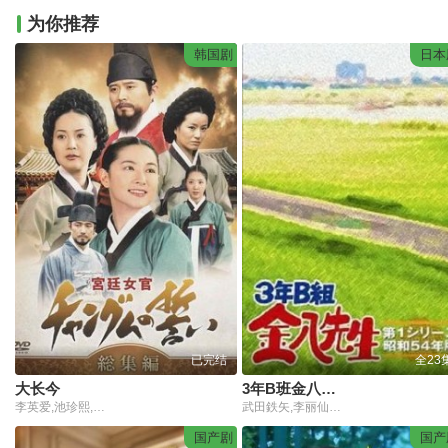
为你推荐
韩国剧
日本
已完结
全23
大长今
3年B班金八老师第四季
李英爱,池珍熙,任豪,洪利娜,赵贞恩,琴宝罗,韩智敏,赵卿焕,金慧渲,金汝珍,李世荣,李世恩,孟尚勋,朴灿焕,朴恩惠,甄美里
武田鉄矢,李丽仙,早崎文司
国产剧
国产