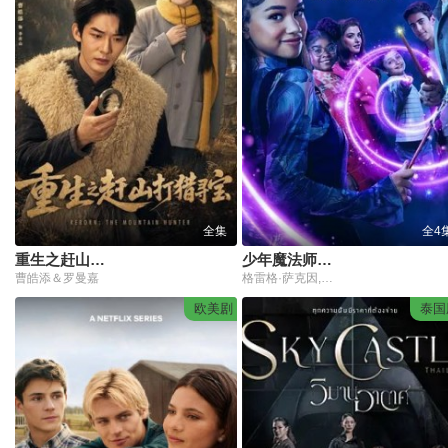
全集
全4
重生之赶山打猎寻宝
少年魔法师：后继者第3季
曹皓添＆罗曼嘉
格雷格·萨克因,赛琳娜·戈麦斯
欧美剧
泰国