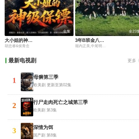
全集
全23
大小姐的神级保镖
3年B班金八老师第6季
胡忠睿&侯青念
堀内正美,中尾明庆,风间俊介,星野真里,倍赏美津子,武田铁矢,上户彩,本仮屋唯佳,佐藤贵广,增田贵久,麻里也,深江卓次,三谷侑未
最新电视剧
更多
母狮第三季
1
欧美剧
更新至第02集
行尸走肉死亡之城第三季
2
欧美剧
第3集
深情为饵
3
国产剧
第8集