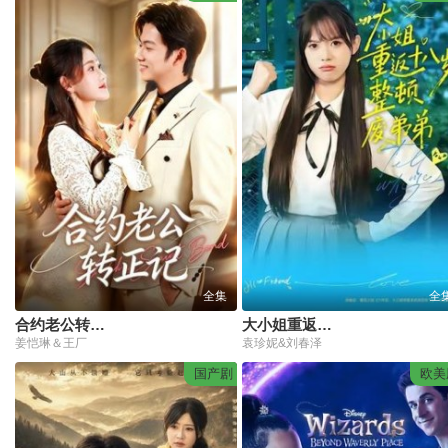
全集
全
合约老公转正记
大小姐重返十八岁整顿废弟弟
姜恺琳＆王厂
袁珍妮&刘春泽
国产剧
欧美