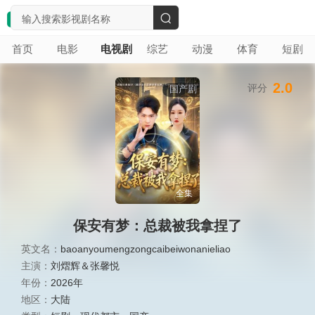
搜
首页
电影
电视剧
综艺
动漫
体育
短剧
索
2.0
评分
国产剧
全集
保安有梦：总裁被我拿捏了
英文名：
baoanyoumengzongcaibeiwonanieliao
主演：
刘熠辉＆张馨悦
年份：
2026年
地区：
大陆