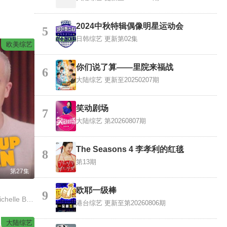
2024中秋特辑偶像明星运动会
5
日韩综艺
更新第02集
欧美综艺
你们说了算——里院来福战
6
大陆综艺
更新至20250207期
笑动剧场
7
大陆综艺
第20260807期
The Seasons 4 李孝利的红毯
8
第13期
第27集
欧耶一级棒
9
Evan Ross Katz,Michelle Buteau,Rachel Bloom
港台综艺
更新至第20260806期
大陆综艺