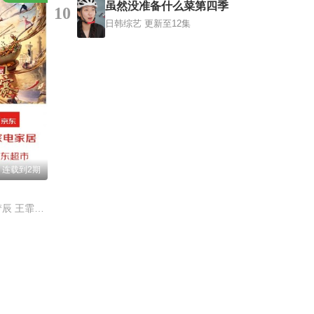
虽然没准备什么菜第四季
10
日韩综艺
更新至12集
 连载到2期
黄晓明 李维嘉 沈梦辰 王霏霏 孟佳 金莎 孙丞潇 李斯丹妮 敖子逸 林述巍 董克平 侯玉瑞 徐萌 高文麒 曹雨 许菊云 朱诚心 兰桂均