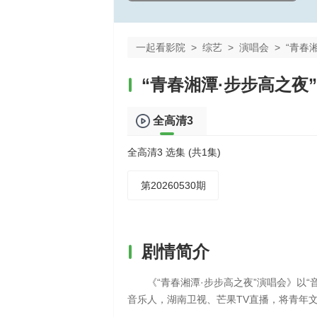
一起看影院
>
综艺
>
演唱会
>
“青春
“青春湘潭·步步高之夜
全高清3
全高清3 选集 (共1集)
第20260530期
剧情简介
《“青春湘潭·步步高之夜”演唱会》以“
音乐人，湖南卫视、芒果TV直播，将青年