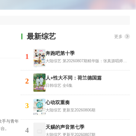
最新综艺
更多
奔跑吧第十季
1
大陆综艺
第20260807期精华版：张真源唱师兄的歌就是对味儿
人+性大不同：荷兰德国篇
2
日韩综艺
全6集
心动双重奏
3
大陆综艺
更新至20260806期
歌手与青年
天赐的声音第七季
舞台。
4
大陆综艺
更新至20260807期