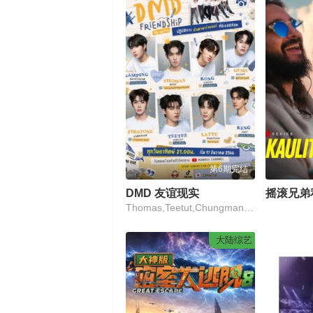
第6期完结
DMD 友谊现实
摇滚兄弟
Thomas,Teetut,Chungmanirat,Kong,Kongpob,Jirojmontri,Namping,Napatsakorn,Pingmuang,Keng,Harit,Buayoi,TeeTee,Wanpichit,Nimitparkpoom,FirstOne,Wannakorn,Reungrat,拿铁,Thanutchon,Chankaew-armon,Gems,Jassada,Janmano,Poppy,Ratchapong,Anomakiti
大陆综艺