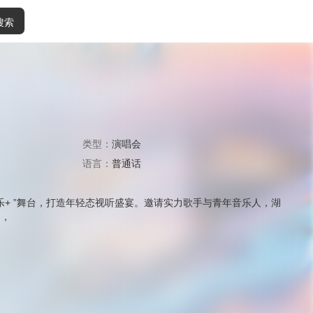
搜索
类型：
演唱会
语言：
普通话
音乐+ ”舞台，打造年轻态视听盛宴。邀请实力歌手与青年音乐人，湖
力，