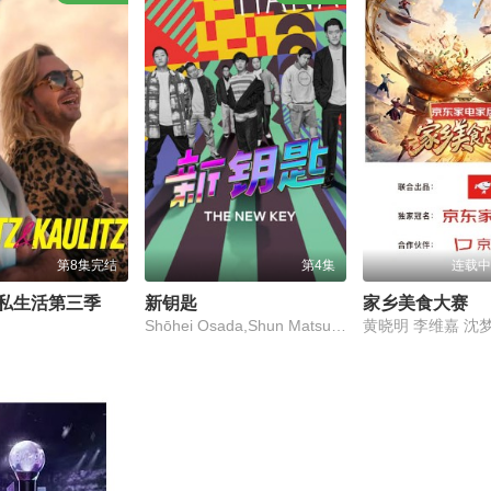
第8集完结
第4集
连载中
私生活第三季
新钥匙
家乡美食大赛
Shōhei Osada,Shun Matsuo,Soshina