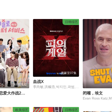
日韩综艺
更新至07集
血战X
第6期完结
李尚敏,洪榛浩,박지민,곽범,서출구,하승진
母胎单身恋爱大作战2节目售后
闭嘴，埃文
欧美综艺
日韩综艺