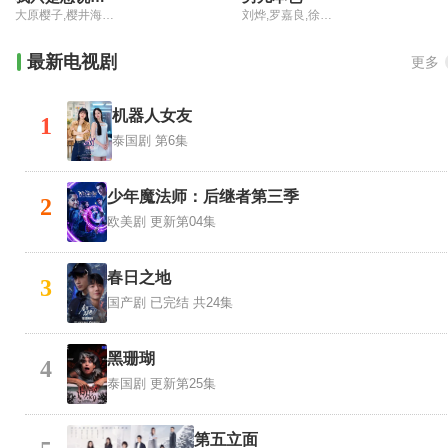
大原樱子,樱井海音,西村雅彦,佐藤江梨子,宫尾俊太郎,松井爱莉,东启介,石川瑠华
刘烨,罗嘉良,徐正溪,王雅捷,杨雪,江若琳,刘梓妍
最新电视剧
更多
机器人女友
1
泰国剧
第6集
少年魔法师：后继者第三季
2
欧美剧
更新第04集
春日之地
3
国产剧
已完结 共24集
黑珊瑚
4
泰国剧
更新第25集
第五立面