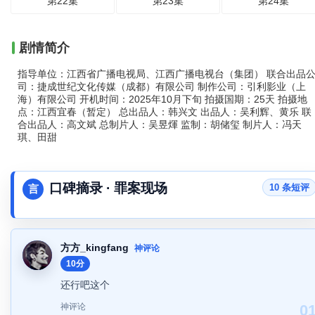
第22集
第23集
第24集
剧情简介
指导单位：江西省广播电视局、江西广播电视台（集团） 联合出品
司：捷成世纪文化传媒（成都）有限公司 制作公司：引利影业（上
海）有限公司 开机时间：2025年10月下旬 拍摄国期：25天 拍摄地
点：江西宜春（暂定） 总出品人：韩兴文 出品人：吴利辉、黄乐 联
合出品人：高文斌 总制片人：吴昱煇 监制：胡储玺 制片人：冯天
琪、田甜
口碑摘录 · 罪案现场
10 条短评
言
方方_kingfang
神评论
10分
还行吧这个
神评论
0