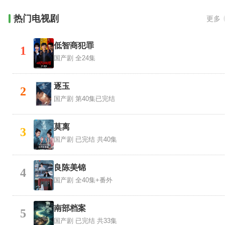
热门电视剧
更多
低智商犯罪
1
国产剧
全24集
逐玉
2
国产剧
第40集已完结
莫离
3
国产剧
已完结 共40集
良陈美锦
4
国产剧
全40集+番外
南部档案
5
国产剧
已完结 共33集