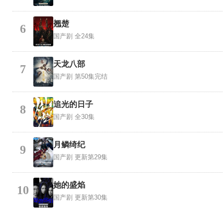
翘楚
6
国产剧
全24集
天龙八部
7
国产剧
第50集完结
追光的日子
8
国产剧
全30集
月鳞绮纪
9
国产剧
更新第29集
她的盛焰
10
国产剧
更新第30集