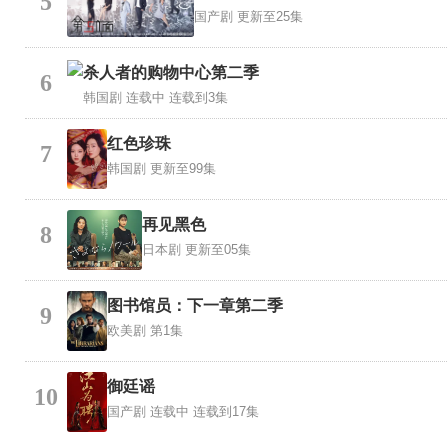
5
国产剧
更新至25集
杀人者的购物中心第二季
6
韩国剧
连载中 连载到3集
红色珍珠
7
韩国剧
更新至99集
再见黑色
8
日本剧
更新至05集
图书馆员：下一章第二季
9
欧美剧
第1集
御廷谣
10
国产剧
连载中 连载到17集