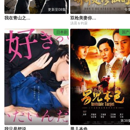
更新至08集
全
我在青山之上做扫地担当
双枪美妻你别怕，哥哥是修仙的
汤震＆钧霖
日本剧
国产
已完结
第38
我只是想说喜欢你
男儿本色