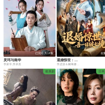
已完结 共18集
全
灵珂与南华
退婚惊世：吾一日破七境
李家辛,李承熹
李进源＆阚琳娜＆韩翼阳＆王静
欧美剧
日本