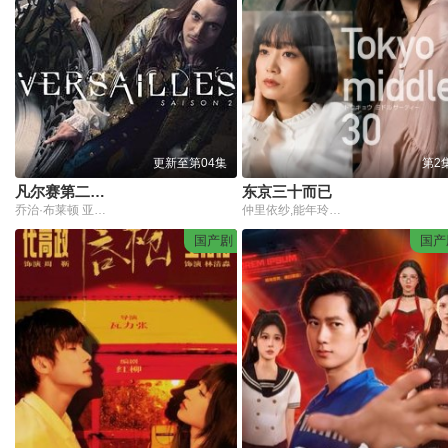
更新至第04集
第2
凡尔赛第二季(2017)
东京三十而已
乔治·布莱顿 亚历山大·维拉赫斯 埃文·威廉斯 安娜·布雷维斯特
仲里依纱,能年玲奈,深川麻衣,渡边大知,朝井大智
国产剧
国产