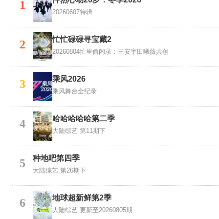
1
20260607特辑
忙忙碌碌寻宝藏2
2
20260804忙里偷闲录：王安宇田曦薇共创
乘风2026
3
乘风舞台全纪录
哈哈哈哈哈第二季
4
大陆综艺
第11期下
种地吧第四季
5
大陆综艺
第26期下
地球超新鲜第2季
6
大陆综艺
更新至20260805期