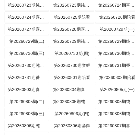
第20260723期纯享(三)
第20260723期纯享(四)
第20260724期喜欢嗑我也是上
第20260724期喜欢嗑我也是下
第20260725期陪看
第20260726期陪
第20260727期喜欢你日记第8期上
第20260728期喜欢你日记第8期下
第20260729期(一)
第20260729期(二)
第20260729期纯享(一)
第20260729期纯享(二)
第20260730期(三)
第20260730期(四)
第20260730期纯享(三)
第20260730期纯享(四)
第20260730期尝鲜
第20260731期番外1
第20260731期番外2
第20260801期陪看
第20260802期陪
第20260803期喜欢你日记第9期上
第20260804期喜欢你日记第9期下
第20260805期(一)
第20260805期(二)
第20260805期纯享(一)
第20260805期纯享(二)
第20260806期(三)
第20260806期(四)
第20260806期纯享(三)
第20260806期纯享(四)
第20260806期尝鲜
第20260807期喜欢嗑我也是第10期上