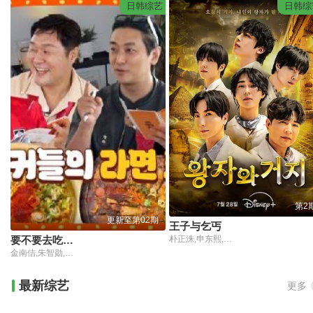
日韩综艺
日韩综
第2
更新至第02期
王子与乞丐
要不要去吃碗泡面？
朴正洙,申东熙,金晓钟,徐英浩,金曜汉,朴志晟
金南佶,朱智勋,刘在石
最新综艺
更多