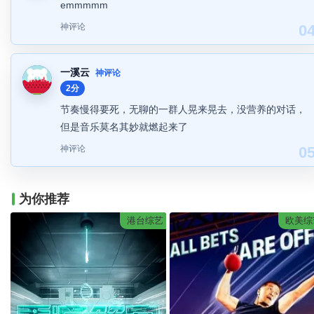
emmmmm
神评论
0
一溪云
神评论
2分
节奏慢得要死，无聊的一群人晃来晃去，没营养的对话，
但是音乐莫名其妙就燃起来了
神评论
0
为你推荐
港台综艺
欧美综