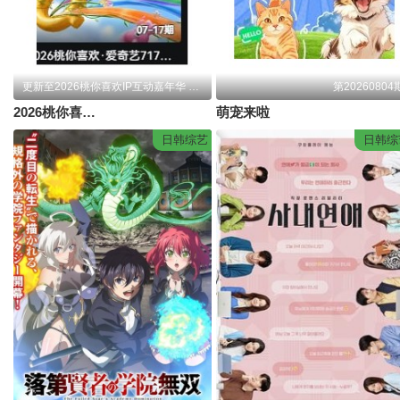
更新至2026桃你喜欢IP互动嘉年华 田曦薇胡一天连线力推《天才，女友》
第20260804
2026桃你喜欢·爱奇艺717会员节——IP互动嘉年华
萌宠来啦
日韩综艺
日韩综