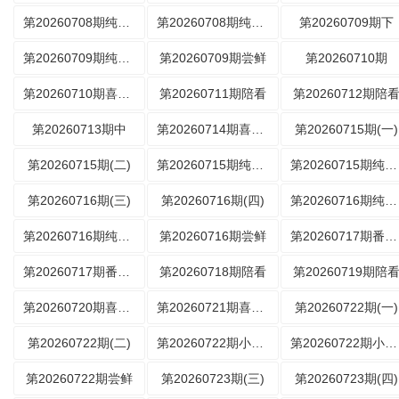
第20260708期纯享上
第20260708期纯享中
第20260709期下
第20260709期纯享下
第20260709期尝鲜
第20260710期
第20260710期喜欢你日记第6期上
第20260711期陪看
第20260712期陪
第20260713期中
第20260714期喜欢你日记第6期下
第20260715期(一)
第20260715期(二)
第20260715期纯享(一)
第20260715期纯享(二)
第20260716期(三)
第20260716期(四)
第20260716期纯享(三)
第20260716期纯享(四)
第20260716期尝鲜
第20260717期番外1
第20260717期番外2
第20260718期陪看
第20260719期陪
第20260720期喜欢你日记第7期上
第20260721期喜欢你日记第7期下
第20260722期(一)
第20260722期(二)
第20260722期小屋纯享(一)
第20260722期小屋纯享(二)
第20260722期尝鲜
第20260723期(三)
第20260723期(四)