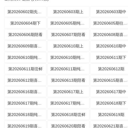
第20260602期先导片
第20260603期上
第20260603期中
第20260604期下
第20260605期纯享版第1期
第20260605期往季嘉宾回归追综磕糖
第20260606期陪看
第20260607期陪看
第20260608期喜欢你日记第1期上
第20260609期喜欢你日记第1期下
第20260610期上
第20260610期中
第20260610期纯享上
第20260610期纯享中
第20260611期下
第20260611期尝鲜
第20260611期纯享下
第20260612期
第20260612期喜欢你日记第2期上
第20260613期陪看
第20260615期喜欢你日记第2期中
第20260616期喜欢你日记第2期下
第20260617期上
第20260617期中
第20260617期纯享上
第20260617期纯享中
第20260618期下
第20260618期纯享下
第20260618期尝鲜
第20260619期
第20260619期喜欢你日记第3期上
第20260620期陪看
第20260621期喜欢你日记第3期中