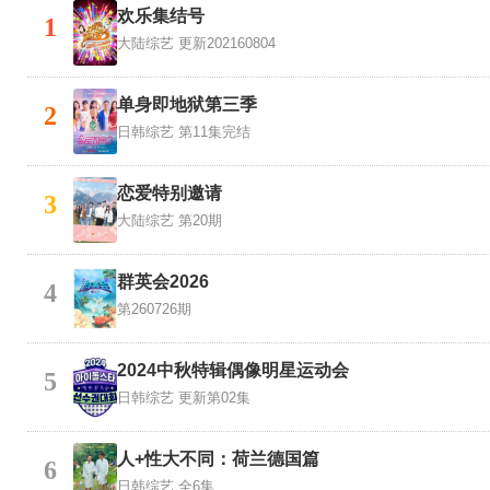
欢乐集结号
1
大陆综艺
更新202160804
单身即地狱第三季
2
日韩综艺
第11集完结
恋爱特别邀请
3
大陆综艺
第20期
群英会2026
4
第260726期
2024中秋特辑偶像明星运动会
5
日韩综艺
更新第02集
人+性大不同：荷兰德国篇
6
日韩综艺
全6集