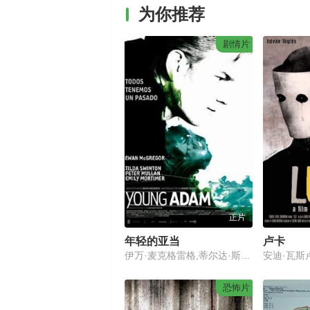
为你推荐
剧情片
正片
年轻的亚当
卢卡
伊万·麦克格雷格,蒂尔达·斯文顿,艾米莉·莫迪默
恐怖片