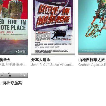
HD国语
簇圣火
开车大屠杀
山地自行车之旅
魏积安,张光北,淳于珊珊,王丽云,刘劲,高志强
John F. Goff,Steve Vincent,Douglas Gudbye
正片
：得州夺胎案