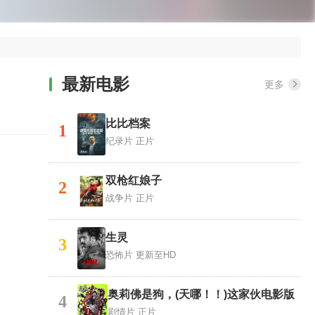
最新电影
更多
比比档案
1
纪录片
正片
双枪红娘子
2
战争片
正片
生灵
3
恐怖片
更新至HD
奥莉佛是狗，(天哪！！)这家伙电影版
4
剧情片
正片