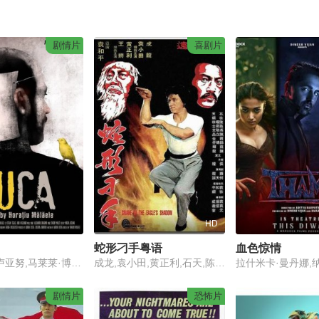
剧情片
喜剧片
HD
蛇形刁手粤语
血色惊情
安迪·瓦斯卢亚努,马莱莱·博格丹,罗迪卡·曼达什,玛达琳娜·克拉尤,伊斯特万·泰格拉斯
成龙,袁小田,黄正利,石天,陈龙,赵志凌,徐虾
拉什米卡·曼丹娜,
剧情片
恐怖片