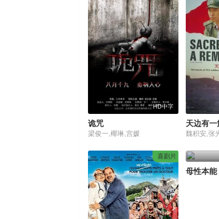
HD中字
诡咒
天边有一
梁俊一,椰琳,宫媛
喜剧片
母性本能