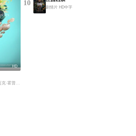
10
剧情片
HD中字
HD
Graham Agassiz,迈克·霍普金斯,马特·亨特