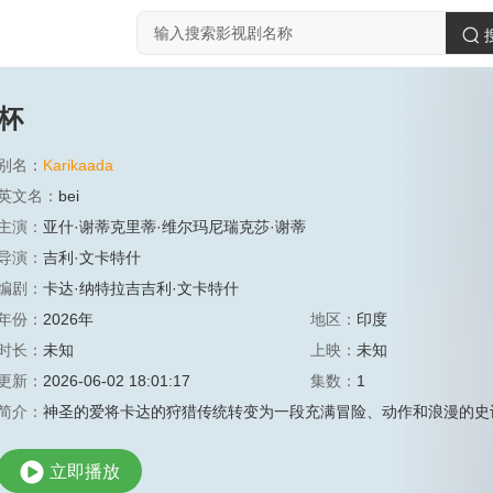
杯
别名：
Karikaada
英文名：
bei
主演：
亚什·谢蒂克里蒂·维尔玛尼瑞克莎·谢蒂
导演：
吉利·文卡特什
编剧：
卡达·纳特拉吉吉利·文卡特什
年份：
2026年
地区：
印度
时长：
未知
上映：
未知
更新：
2026-06-02 18:01:17
集数：
1
简介：
神圣的爱将卡达的狩猎传统转变为一段充满冒险、动作和浪漫的史
立即播放