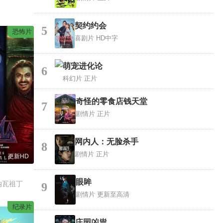
契约约会
5
恐怖片
喜剧片
HD中字
萌宠进化论
6
科幻片
正片
奇怪的零食店钱天堂
7
剧情片
正片
网内人：无脸杀手
8
剧情片
正片
更新HD
眼眸
纳瓦祖丁
9
剧情片
更新至高清
纪录片
庄园凶祟