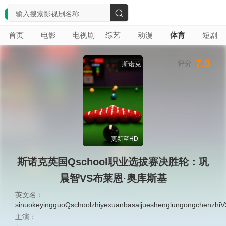
搜
首页
电影
电视剧
综艺
动漫
体育
短剧
索
7.0
评分
斯诺克
更新至HD
斯诺克英国Qschool职业选拔赛决胜轮：巩
晨智VS布莱恩·奥库斯基
英文名：
sinuokeyingguoQschoolzhiyexuanbasaijueshenglungongchenzhiVS
主演：