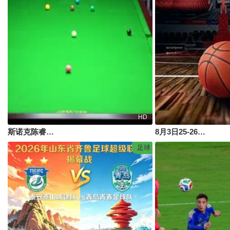
HD
斯诺克陈睿夫4-0梅希文20230519
8月3日25-26赛季亚洲大学生篮球联赛 政治大学VS上海交通大学
足球