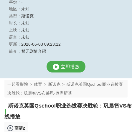
年份：
-
地区：
未知
类型：
斯诺克
时长：
未知
上映：
未知
语言：
未知
更新：
2026-06-03 09:23:12
简介：
暂无剧情介绍
立即播放
一起看影院
>
体育
>
斯诺克
>
斯诺克英国Qschool职业选拔赛
决胜轮：巩晨智VS布莱恩·奥库斯基
斯诺克英国Qschool职业选拔赛决胜轮：巩晨智VS布
线播放
高清2