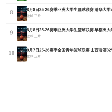
8月8日25-26赛季亚洲大学生篮球联赛 清华大
8
篮球
正片
8月8日25-26赛季亚洲大学生篮球联赛 早稻田
9
篮球
正片
8月7日25-26赛季全国青年篮球联赛 山西汾酒82
10
篮球
正片