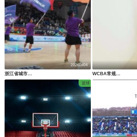
20260804
浙江省城市篮球联赛全场回放：富阳VS萧山
WCBA常规赛 福建盼盼食品VS北京首钢首侨 20231230(原声)
篮球