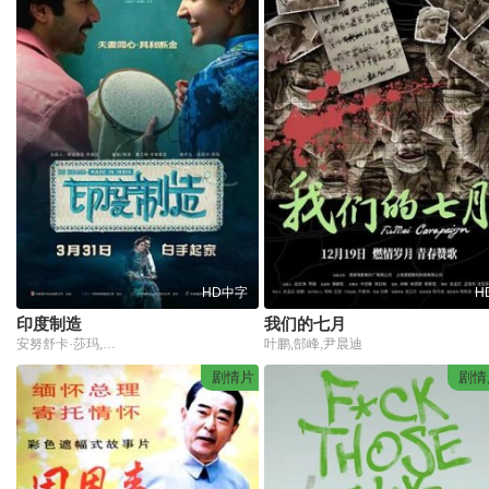
HD中字
H
印度制造
我们的七月
安努舒卡·莎玛,瓦伦·达万,拉格胡维尔·亚达夫,纳米特·达斯,吉恩德拉·沙斯特里
叶鹏,郜峰,尹晨迪
剧情片
剧情