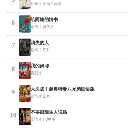
动作片
更新至高清
给阿嬷的情书
6
剧情片
抢先版
消失的人
7
剧情片
正片
我的妈耶
8
喜剧片
大决战！超奥特曼八兄弟国语版
9
剧情片
正片
不要跟陌生人说话
10
爱情片
HD中字