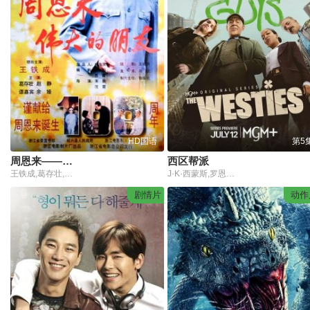
HD国语
第5
周恩来——伟大的朋友
西区帮派
王铁成,葛存壮,赵静,王慧源
J·K·西蒙斯,罗恩·米德,玛丽亚·丁恩
剧情片
动作