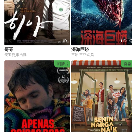
HD
HD中
哥哥
深海巨蟒
安宝贤,李浩沅,崔弼立
王昭,王亚斌,马倩倩,方子怡
剧情片
喜剧