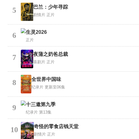
巴兰：少年寻踪
5
剧情片
正片
生灵2026
6
正片
夜蒲之奶爸总裁
7
喜剧片
正片
全世界中国味
8
纪录片
更新至06集
十三邀第九季
9
纪录片
第13集
奇怪的零食店钱天堂
10
剧情片
正片