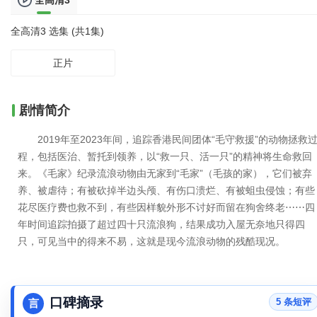
全高清3
全高清3 选集 (共1集)
正片
剧情简介
2019年至2023年间，追踪香港民间团体“毛守救援”的动物拯救
程，包括医治、暂托到领养，以“救一只、活一只”的精神将生命救回
来。《毛家》纪录流浪动物由无家到“毛家”（毛孩的家），它们被弃
养、被虐待；有被砍掉半边头颅、有伤口溃烂、有被蛆虫侵蚀；有些
花尽医疗费也救不到，有些因样貌外形不讨好而留在狗舍终老⋯⋯四
年时间追踪拍摄了超过四十只流浪狗，结果成功入屋无奈地只得四
只，可见当中的得来不易，这就是现今流浪动物的残酷现况。
口碑摘录
5 条短评
言