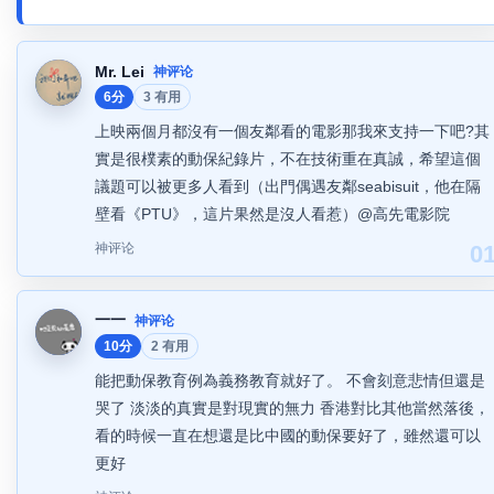
Mr. Lei
神评论
6分
3 有用
上映兩個月都沒有一個友鄰看的電影那我來支持一下吧?其
實是很樸素的動保紀錄片，不在技術重在真誠，希望這個
議題可以被更多人看到（出門偶遇友鄰seabisuit，他在隔
壁看《PTU》，這片果然是沒人看惹）@高先電影院
神评论
0
一一
神评论
10分
2 有用
能把動保教育例為義務教育就好了。 不會刻意悲情但還是
哭了 淡淡的真實是對現實的無力 香港對比其他當然落後，
看的時候一直在想還是比中國的動保要好了，雖然還可以
更好