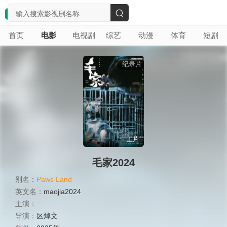
搜
首页
电影
电视剧
综艺
动漫
体育
短剧
索
纪录片
正片
毛家2024
别名：
Paws Land
英文名：
maojia2024
主演：
导演：
区焯文