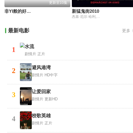
更新至10集
非YI般的好东西
新猛鬼街2010
杰基·厄尔·哈利,鲁妮·玛拉
最新电影
更多
水流
1
剧情片
正片
避风港湾
2
剧情片
HD中字
让爱回家
3
剧情片
更新HD
校歌英雄
4
剧情片
正片