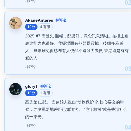
神评论
0
AkaneAntares
神评论
10分
4 有用
2025 #7 高登先 順暢，配樂好，意念訊息清晰。拍攝主角
表達能力也很好。救援場面有些頗爲震撼，後續多為感
人。無奈難免但感謝有人仍然不遺餘力去做 香港還是有有
愛的人
神评论
0
gloryT
神评论
10分
1 有用
高先第11部。 当创始人说出“动物保护”的核心要义的时
候，才发觉两地差距已如鸿沟。 “毛守救援”就是香港社会
的一束光。
神评论
0