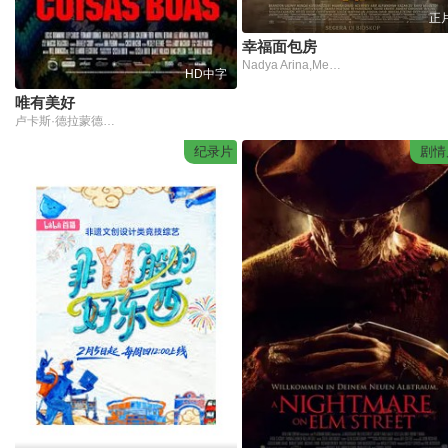
正
幸福面包房
Nadya Arina,Meriam Bellina,安德里·马沙迪,Nayla D. Purnama,Givina Lukita,Hamish Daud
HD中字
唯有美好
卢卡斯·德拉蒙德,列夫·卡洛斯,吉列尔梅·提奥,诺瓦尔·伯巴里,塞西莉娅·布里托,费尔南多·利伯塔尼,伊戈尔·莱昂尼,雷娜塔·卡瓦略,莉兹·米兰达,布伦达·奥利维拉,拉斐尔·弗雷尔,马修斯·纳西门托,吉欧瓦多·索扎
纪录片
剧情