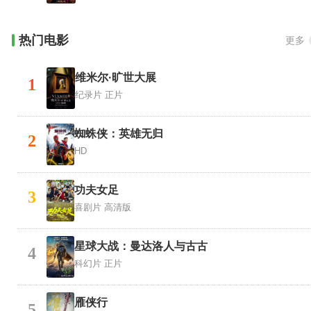
热门电影
更多
维米尔·旷世大展
1
纪录片
正片
蜘蛛侠：英雄无归
2
HD
功夫女足
3
喜剧片
高清版
星球大战：曼达洛人与古古
4
科幻片
正片
雁侠行
5