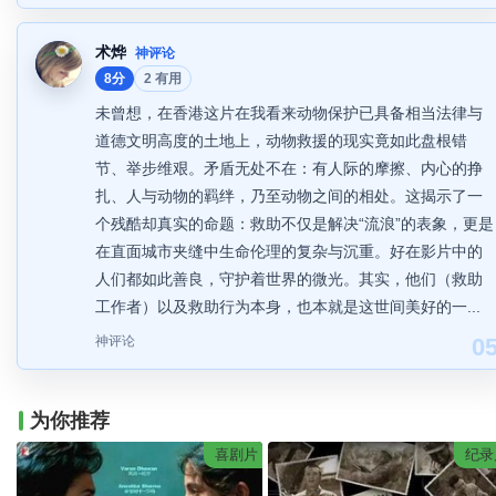
术烨
神评论
8分
2 有用
未曾想，在香港这片在我看来动物保护已具备相当法律与
道德文明高度的土地上，动物救援的现实竟如此盘根错
节、举步维艰。矛盾无处不在：有人际的摩擦、内心的挣
扎、人与动物的羁绊，乃至动物之间的相处。这揭示了一
个残酷却真实的命题：救助不仅是解决“流浪”的表象，更是
在直面城市夹缝中生命伦理的复杂与沉重。好在影片中的
人们都如此善良，守护着世界的微光。其实，他们（救助
工作者）以及救助行为本身，也本就是这世间美好的一...
神评论
0
为你推荐
喜剧片
纪录