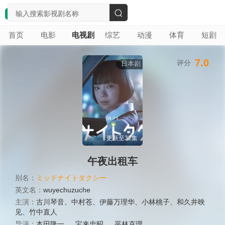
搜
首页
电影
电视剧
综艺
动漫
体育
短剧
索
7.0
评分
日本剧
更新至32集
午夜出租车
别名：
ミッドナイトタクシー
英文名：
wuyechuzuche
主演：
古川琴音
、
中村苍
、
伊藤万理华
、
小林桃子
、
和久井映
见
、
竹中直人
导演：
本田隆一
、
宝来忠昭
、
平林克理