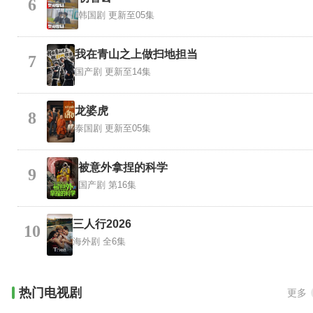
6
韩国剧
更新至05集
我在青山之上做扫地担当
7
国产剧
更新至14集
龙婆虎
8
泰国剧
更新至05集
被意外拿捏的科学
9
国产剧
第16集
三人行2026
10
海外剧
全6集
热门电视剧
更多