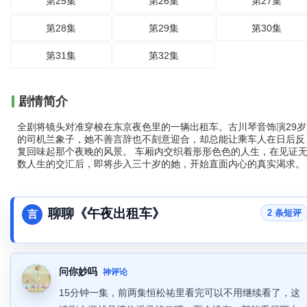
第25集
第26集
第27集
第28集
第29集
第30集
第31集
第32集
剧情简介
全剧将镜头对准穿梭在东京夜色里的一辆出租车。古川琴音饰演29岁
的司机兰象子，她不善言辞也不刻意迎合，却总能让乘车人在日后反
复回味起那个夜晚的风景。 车厢内交织着形形色色的人生，在见证
数人生的交汇后，即将步入三十岁的她，开始直面内心的真实渴求。
聊聊《午夜出租车》
2 条短评
言
问你妙吗
神评论
15分钟一集，前两集恒松祐里看完可以不用继续看了，这