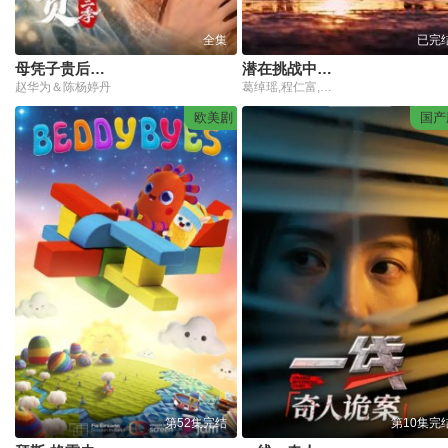
全集
已完
母凭子贵后被皇家宠上天第2季
潜在挑战中粤语
赵华为＆陈杨婷丹
葛绰瑶,程仁富,郑杞瑶,陈映同
欧美剧
国产
第52集完结
第10集完