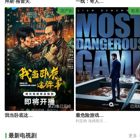
拜斯·格雷夫.
一线：奇人诡案
国产剧
欧美
第23集已完结
已完
我当卧底这件事
最危险游戏第一季
利亚姆·海姆斯沃斯,克里斯托弗·瓦尔兹,莎拉·加顿,亚伦·普尔,吉米·耶肯博拉,刘承羽,比利·伯克,扎克·切利,帕特里克·加洛,泰勒·拉芙,安德鲁·舍夫,达林·贝克,卡罗林纳·巴特察克,Chris,Kotcher,李亚男·普瓦里埃·格林菲尔德,阿尔·萨皮恩扎,查得卡米列里,布兰登·麦克奈特
最新电视剧
更多