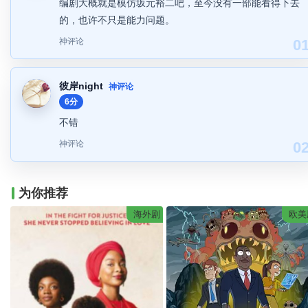
编剧大概就是模仿坂元裕二吧，至今没有一部能看得下去
的，也许不只是能力问题。
神评论
0
彼岸night
神评论
6分
不错
神评论
0
为你推荐
海外剧
欧美