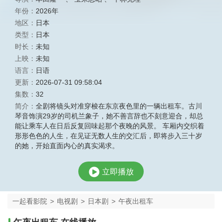
年份：
2026年
地区：
日本
类型：
日本
时长：
未知
上映：
未知
语言：
日语
更新：
2026-07-31 09:58:04
集数：
32
简介：
全剧将镜头对准穿梭在东京夜色里的一辆出租车。古川
琴音饰演29岁的司机兰象子，她不善言辞也不刻意迎合，却总
能让乘车人在日后反复回味起那个夜晚的风景。 车厢内交织着
形形色色的人生，在见证无数人生的交汇后，即将步入三十岁
的她，开始直面内心的真实渴求。
立即播放
一起看影院
>
电视剧
>
日本剧
>
午夜出租车