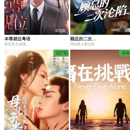
全20集
全
本尊就位粤语
顾总的二次沦陷
谢东闵,孔德贤,陈嘉慧,黄嘉乐,韦家雄,甄采浠,李成昌,黎燕珊,郑启泰,秦启维,吴瑞庭,樊亦敏,林颖彤
席如意＆廖文根
国产剧
香港