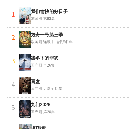
我们愉快的好日子
1
韩国剧
第93集
方舟一号第三季
2
欧美剧
连载中 连载到1集
凛冬下的罪恶
3
国产剧
全26集
盲盒
4
国产剧
更新至13集
九门2026
5
国产剧
第20集
初智齿