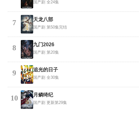
国产剧
全24集
天龙八部
7
国产剧
第50集完结
九门2026
8
国产剧
第20集
追光的日子
9
国产剧
全30集
月鳞绮纪
10
国产剧
更新第29集