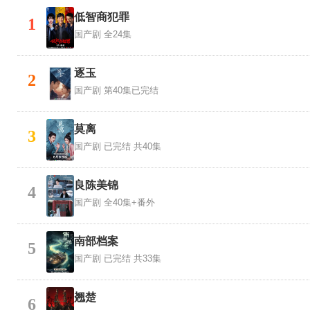
低智商犯罪
1
国产剧
全24集
逐玉
2
国产剧
第40集已完结
莫离
3
国产剧
已完结 共40集
良陈美锦
4
国产剧
全40集+番外
南部档案
5
国产剧
已完结 共33集
翘楚
6