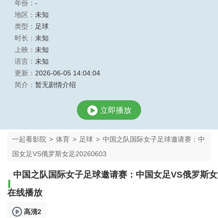
年份：
-
地区：
未知
类型：
足球
时长：
未知
上映：
未知
语言：
未知
更新：
2026-06-05 14:04:04
简介：
暂无剧情介绍
立即播放
一起看影院
>
体育
>
足球
>
中国之队国际女子足球邀请赛：中
国女足VS俄罗斯女足20260603
中国之队国际女子足球邀请赛：中国女足VS俄罗斯女足2
在线播放
高清2