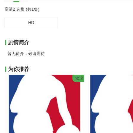
高清2 选集 (共1集)
HD
剧情简介
暂无简介，敬请期待
为你推荐
篮球