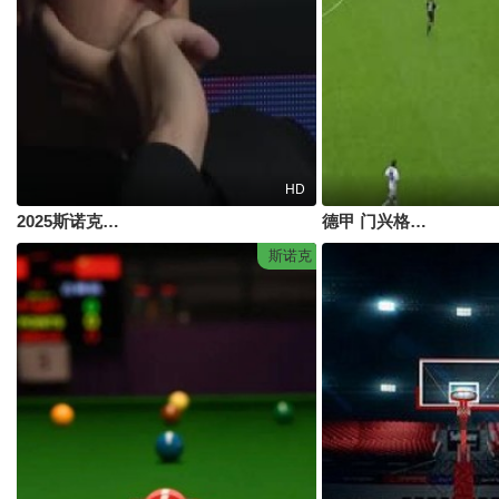
HD
2025斯诺克上海大师赛四分之一决赛特鲁姆普4-6塞尔比(朱蒙)20250731
德甲 门兴格拉德巴赫vs勒沃库森 20230826(周楚雄)
斯诺克