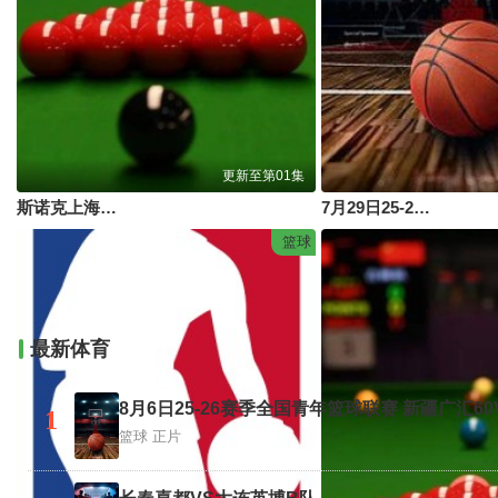
更新至第01集
斯诺克上海大师赛第二轮：赵心童VS丁俊晖
7月29日25-26赛季浙BA 吴兴58VS55南浔
篮球
最新体育
8月6日25-26赛季全国青年篮球联赛 新疆广汇60
1
篮球
正片