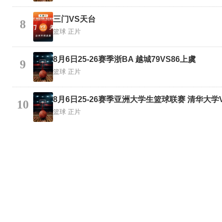
三门VS天台
8
篮球
正片
8月6日25-26赛季浙BA 越城79VS86上虞
9
篮球
正片
8月6日25-26赛季亚洲大学生篮球联赛 清华大
10
篮球
正片